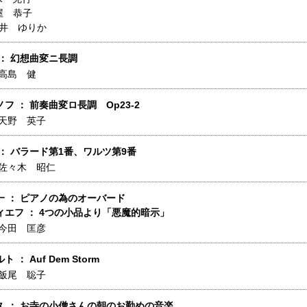
屋 恭子
井 ゆりか
： 幻想曲変ニ長調
高島 健
フ ： 前奏曲変ロ長調 Op23-2
天野 英子
： バラード第1番、ワルツ第9番
佐々木 昭仁
一 ： ピアノの為のオーバード
ィエフ ： 4つの小品より「悪魔的暗示」
今田 匡彦
 ： Auf Dem Storm
飯尾 聡子
久 ： お寺の小僧さんの朝のお勤めの音楽