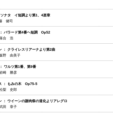
 ソナタ イ短調より第1、4楽章
藤 健司
： バラード第4番ヘ短調 Op52
落合 浩
ン ： クライレスリアーナより第2曲
飯野 由美子
： ワルツ第1番、第9番
岩崎 勝彦
 ： もみの木 Op75-5
松梨 史郎
ン ： ウイーンの謝肉祭の道化よリアレグロ
武田 章子