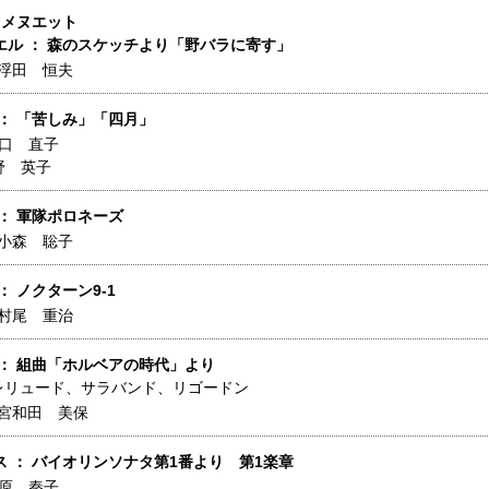
 メヌエット
エル ： 森のスケッチより「野バラに寄す」
浮田 恒夫
 ： 「苦しみ」「四月」
口 直子
野 英子
： 軍隊ポロネーズ
小森 聡子
： ノクターン9-1
村尾 重治
 ： 組曲「ホルベアの時代」より
レリュード、サラバンド、リゴードン
宮和田 美保
ス ： バイオリンソナタ第1番より 第1楽章
原 秦子