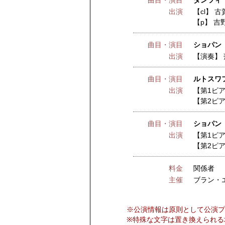
曲目・演目
ダンツィ 
出演
【cl】
古
【p】
吉
曲目・演目
ショパン 
出演
【演奏】
曲目・演目
ルトスワ
出演
【第1ピ
【第2ピ
曲目・演目
ショパン 
出演
【第1ピ
【第2ピ
料金
関係者
主催
ブラン・
※公演情報は原則として公演プ
※特殊な文字は置き換えられる