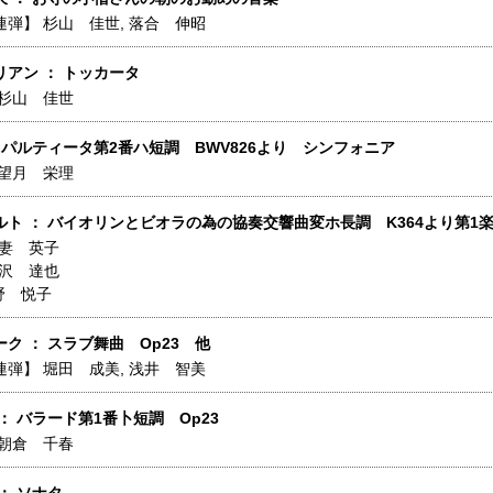
連弾】
杉山 佳世
,
落合 伸昭
アン ： トッカータ
杉山 佳世
 パルティータ第2番ハ短調 BWV826より シンフォニア
望月 栄理
ルト ： バイオリンとビオラの為の協奏交響曲変ホ長調 K364より第1
妻 英子
沢 達也
野 悦子
ク ： スラブ舞曲 Op23 他
連弾】
堀田 成美
,
浅井 智美
： バラード第1番卜短調 Op23
朝倉 千春