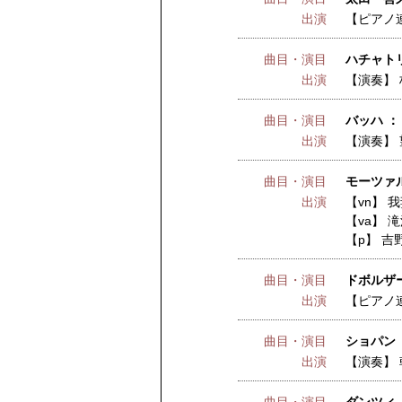
出演
【ピアノ
曲目・演目
ハチャトリ
出演
【演奏】
曲目・演目
バッハ ：
出演
【演奏】
曲目・演目
モーツァ
出演
【vn】
我
【va】
滝
【p】
吉
曲目・演目
ドボルザー
出演
【ピアノ
曲目・演目
ショパン 
出演
【演奏】