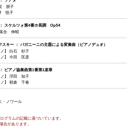
： ソナタ
賀 朋子
野 悦子
： スケルツォ第4番ホ長調 Op54
落合 伸昭
フスキー ： パガニーニの主題による変奏曲（ピアノデュオ）
アノ】
白石 杉子
アノ】
今田 匡彦
： ピアノ協奏曲第1番第1楽章
アノ】
浮田 知子
アノ】
朝倉 千春
エ・ノワール
ログラムの記載に基づいています。
場合があります。