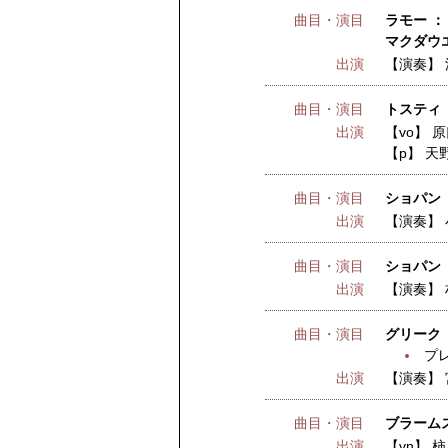
曲目・演目
ラモー ：
マクダウ
出演
【演奏】
曲目・演目
トスティ
出演
【vo】
原
【p】
天
曲目・演目
ショパン 
出演
【演奏】
曲目・演目
ショパン 
出演
【演奏】
曲目・演目
グリーク
プ
出演
【演奏】
曲目・演目
ブラーム
出演
【vn】
柿