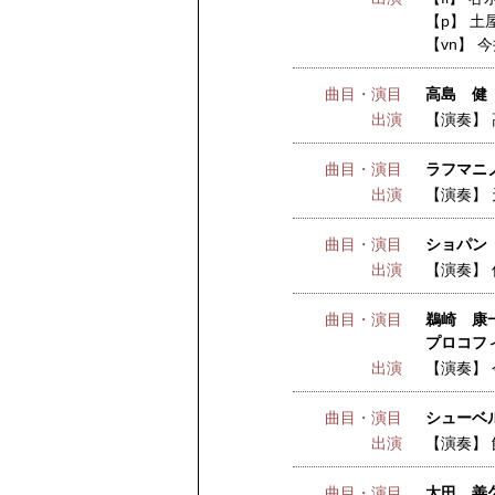
【p】
土
【vn】
今
曲目・演目
高島 健 
出演
【演奏】
曲目・演目
ラフマニノ
出演
【演奏】
曲目・演目
ショパン 
出演
【演奏】
曲目・演目
鵜崎 康
プロコフ
出演
【演奏】
曲目・演目
シューベルト
出演
【演奏】
曲目・演目
太田 善