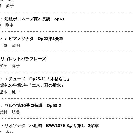
野 英子
： 幻想ポロネーズ変イ長調 op61
毛 剛史
 ： ピアノソナタ Op22第1楽章
土屋 智明
： リゴレットパラフレーズ
桜丘 徳子
： エチュード Op25-11「木枯らし」
： 巡礼の年第3年「エステ荘の噴水」
坂本 純一
： ワルツ第10番ロ短調 Op69-2
岩村 弘美
 トリオソナタ ハ短調 BWV1079-8より第1、2楽章
水 克行