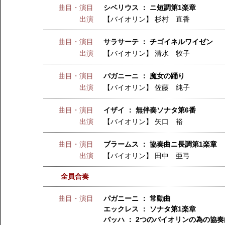
曲目・演目
シベリウス ： ニ短調第1楽章
出演
【バイオリン】
杉村 直香
曲目・演目
サラサーテ ： チゴイネルワイゼン
出演
【バイオリン】
清水 牧子
曲目・演目
パガニーニ ： 魔女の踊り
出演
【バイオリン】
佐藤 純子
曲目・演目
イザイ ： 無伴奏ソナタ第6番
出演
【バイオリン】
矢口 裕
曲目・演目
ブラームス ： 協奏曲ニ長調第1楽章
出演
【バイオリン】
田中 亜弓
全員合奏
曲目・演目
パガニーニ ： 常動曲
エックレス ： ソナタ第1楽章
バッハ ： 2つのバイオリンの為の協奏