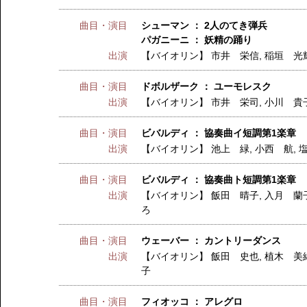
曲目・演目
シューマン ： 2人のてき弾兵
パガニーニ ： 妖精の踊り
出演
【バイオリン】
市井 栄信
,
稲垣 光
曲目・演目
ドボルザーク ： ユーモレスク
出演
【バイオリン】
市井 栄司
,
小川 貴
曲目・演目
ビバルディ ： 協奏曲イ短調第1楽章
出演
【バイオリン】
池上 緑
,
小西 航
,
曲目・演目
ビバルディ ： 協奏曲ト短調第1楽章
出演
【バイオリン】
飯田 晴子
,
入月 蘭
ろ
曲目・演目
ウェーバー ： カントリーダンス
出演
【バイオリン】
飯田 史也
,
植木 美
子
曲目・演目
フィオッコ ： アレグロ