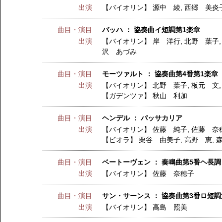
出演
【バイオリン】
源中 綾
,
西郷 美炎
曲目・演目
バッハ ： 協奏曲イ短調第1楽章
出演
【バイオリン】
岸 洋行
,
北野 葉子
沢 あづみ
曲目・演目
モーツァルト ： 協奏曲第4番第1楽章
出演
【バイオリン】
北野 葉子
,
板元 文
【ガデンツァ】
秋山 利加
曲目・演目
ヘンデル ： パッサカリア
出演
【バイオリン】
佐藤 純子
,
佐藤 奈
【ビオラ】
栗谷 由美子
,
高野 恵
,
曲目・演目
ベートーヴェン ： 奏鳴曲第5番ヘ長
出演
【バイオリン】
佐藤 奈穂子
曲目・演目
サン・サーンス ： 協奏曲第3番ロ短調
出演
【バイオリン】
高島 照美