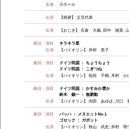
会場
小ホール
出演
【挨拶】
父兄代表
出演
【おじぎ】
石倉 大義
,
田中 穂英
,
曲目・演目
キラキラ星
出演
【バイオリン】
井村 恵子
曲目・演目
ドイツ民謡 ： ちょうちょう
ドイツ民謡 ： こぎつね
出演
【バイオリン】
稲垣 千鶴
,
木村 か
曲目・演目
ドイツ民謡 ： かすみか雲か
鈴木 鎮一 ： 無窮動
出演
【バイオリン】
内田 あゆほ
,
川口 
曲目・演目
バッハ ： メヌエットNo.1
ゴセック ： ガボット
出演
【バイオリン】
秋山 武史
,
井村 明