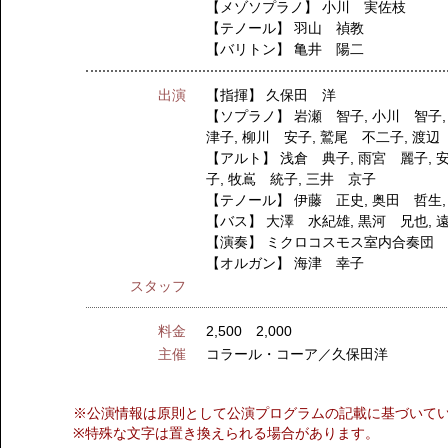
【メゾソプラノ】
小川 実佐枝
【テノール】
羽山 禎教
【バリトン】
亀井 陽二
出演
【指揮】
久保田 洋
【ソプラノ】
岩瀬 智子
,
小川 智子
津子
,
柳川 安子
,
鷲尾 不二子
,
渡辺
【アルト】
浅倉 典子
,
雨宮 麗子
,
子
,
牧嶌 統子
,
三井 京子
【テノール】
伊藤 正史
,
奥田 哲生
【バス】
大澤 水紀雄
,
黒河 兄也
,
【演奏】
ミクロコスモス室内合奏団
【オルガン】
海津 幸子
スタッフ
料金
2,500 2,000
主催
コラール・コーア／久保田洋
※公演情報は原則として公演プログラムの記載に基づいて
※特殊な文字は置き換えられる場合があります。