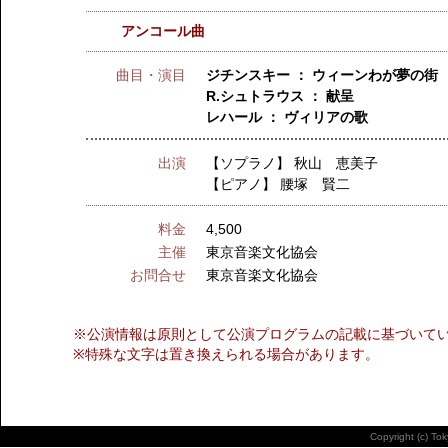
アンコール曲
曲目・演目
ジチンスキー ： ウィーンわが夢の街
R.シュトラウス ： 献呈
レハール ： ヴィリアの歌
出演
【ソプラノ】
秋山 恵美子
【ピアノ】
腰塚 賢二
料金
4,500
主催
東京音楽文化協会
お問合せ
東京音楽文化協会
※公演情報は原則として公演プログラムの記載に基づいて
※特殊な文字は置き換えられる場合があります。
Copyright (c) To