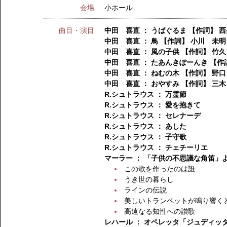
会場
小ホール
曲目・演目
中田 喜直 ： うばぐるま 【作詞】 
中田 喜直 ： 鳥 【作詞】 小川 未明
中田 喜直 ： 風の子供 【作詞】 竹
中田 喜直 ： たあんきぽーんき 【作
中田 喜直 ： ねむの木 【作詞】 野
中田 喜直 ： おやすみ 【作詞】 三
R.シュトラウス ： 万霊節
R.シュトラウス ： 愛を抱きて
R.シュトラウス ： セレナーデ
R.シュトラウス ： あした
R.シュトラウス ： 子守歌
R.シュトラウス ： チェチーリエ
マーラー ： 「子供の不思議な角笛」
この歌を作ったのは誰
うき世の暮らし
ラインの伝説
美しいトランペットが鳴り響く
高遠なる知性への讃歌
レハール ： オペレッタ「ジュディッ