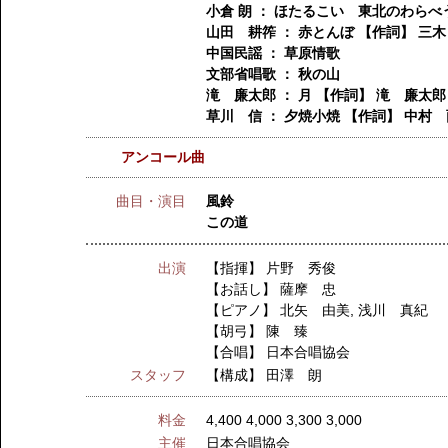
小倉 朗 ： ほたるこい 東北のわらべ
山田 耕筰 ： 赤とんぼ 【作詞】 三
中国民謡 ： 草原情歌
文部省唱歌 ： 秋の山
滝 廉太郎 ： 月 【作詞】 滝 廉太郎
草川 信 ： 夕焼小焼 【作詞】 中村
アンコール曲
曲目・演目
風鈴
この道
出演
【指揮】
片野 秀俊
【お話し】
薩摩 忠
【ピアノ】
北矢 由美
,
浅川 真紀
【胡弓】
陳 臻
【合唱】
日本合唱協会
スタッフ
【構成】
田澤 朗
料金
4,400 4,000 3,300 3,000
主催
日本合唱協会