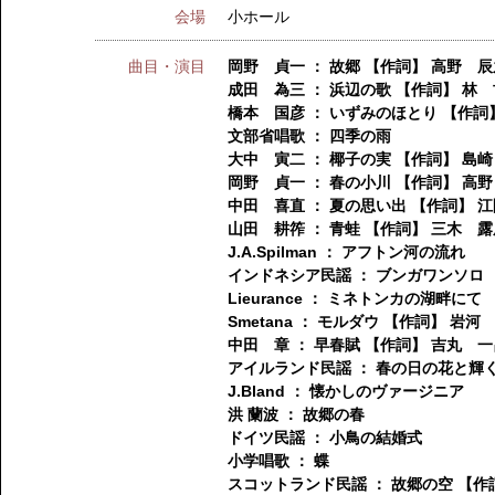
会場
小ホール
曲目・演目
岡野 貞一 ： 故郷 【作詞】 高野 辰
成田 為三 ： 浜辺の歌 【作詞】 林
橋本 国彦 ： いずみのほとり 【作詞
文部省唱歌 ： 四季の雨
大中 寅二 ： 椰子の実 【作詞】 島
岡野 貞一 ： 春の小川 【作詞】 高
中田 喜直 ： 夏の思い出 【作詞】 
山田 耕筰 ： 青蛙 【作詞】 三木 露
J.A.Spilman ： アフトン河の流れ
インドネシア民謡 ： ブンガワンソロ
Lieurance ： ミネトンカの湖畔にて
Smetana ： モルダウ 【作詞】 岩河
中田 章 ： 早春賦 【作詞】 吉丸 一
アイルランド民謡 ： 春の日の花と輝
J.Bland ： 懐かしのヴァージニア
洪 蘭波 ： 故郷の春
ドイツ民謡 ： 小鳥の結婚式
小学唱歌 ： 蝶
スコットランド民謡 ： 故郷の空 【作