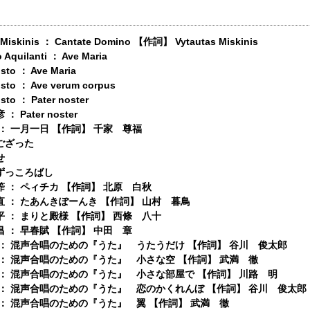
 Miskinis ： Cantate Domino 【作詞】 Vytautas Miskinis
 Aquilanti ： Ave Maria
usto ： Ave Maria
usto ： Ave verum corpus
usto ： Pater noster
 Pater noster
： 一月一日 【作詞】 千家 尊福
ござった
せ
ずっころばし
 ： ペィチカ 【作詞】 北原 白秋
 ： たあんきぽーんき 【作詞】 山村 暮鳥
 ： まりと殿様 【作詞】 西條 八十
 ： 早春賦 【作詞】 中田 章
 ： 混声合唱のための『うた』 うたうだけ 【作詞】 谷川 俊太郎
 ： 混声合唱のための『うた』 小さな空 【作詞】 武満 徹
 ： 混声合唱のための『うた』 小さな部屋で 【作詞】 川路 明
 ： 混声合唱のための『うた』 恋のかくれんぼ 【作詞】 谷川 俊太郎
 ： 混声合唱のための『うた』 翼 【作詞】 武満 徹