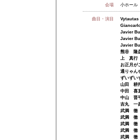
会場
小ホール
曲目・演目
Vytautas
Giancarlo
Javier B
Javier B
Javier B
熊谷 隆彦 ：
上 真行 
お正月が
通りゃん
ずいずい
山田 耕筰
中田 喜直
中山 晋平
吉丸 一昌
武満 徹
武満 徹
武満 徹
武満 徹
武満 徹