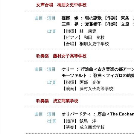
女声合唱 桐朋女史中学校
曲目・演目
礎部 俶 ： 朝の讃歌 【作詞】 東条 
三善 晃 ： 麦藁帽子 【作詞】 立原
出演
【指揮】
林 康豊
【ピアノ】
和田 良枝
【合唱】
桐朋女史中学校
吹奏楽 藤村女子高等学校
曲目・演目
ケリー ： 行進曲＜古き音楽の都アー
モーツァルト ： 歌曲＜フィガロの結
出演
【指揮】
阿部 光佑
【演奏】
藤村女子高等学校
吹奏楽 成立商業学校
曲目・演目
オリバードティ ： 序曲＜The Enchant
出演
【指揮】
飯島 洋
【演奏】
成立商業学校