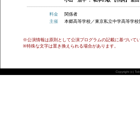
小出 浩平 ： 私学の歌 【作詞】 岩
料金
関係者
主催
本郷高等学校／東京私立中学高等学校
※公演情報は原則として公演プログラムの記載に基づいて
※特殊な文字は置き換えられる場合があります。
Copyright (c) To