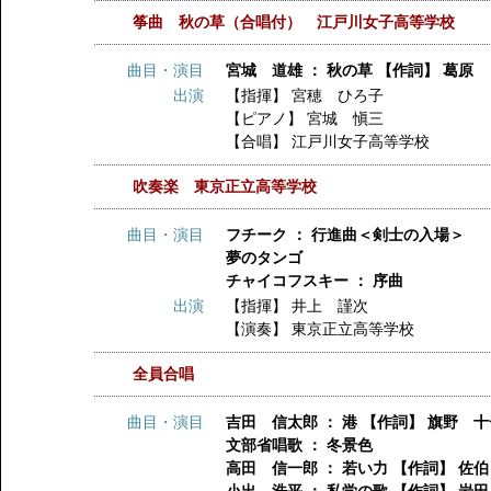
筝曲 秋の草（合唱付） 江戸川女子高等学校
曲目・演目
宮城 道雄 ： 秋の草 【作詞】 葛原
出演
【指揮】
宮穂 ひろ子
【ピアノ】
宮城 愼三
【合唱】
江戸川女子高等学校
吹奏楽 東京正立高等学校
曲目・演目
フチーク ： 行進曲＜剣士の入場＞
夢のタンゴ
チャイコフスキー ： 序曲
出演
【指揮】
井上 謹次
【演奏】
東京正立高等学校
全員合唱
曲目・演目
吉田 信太郎 ： 港 【作詞】 旗野 
文部省唱歌 ： 冬景色
高田 信一郎 ： 若い力 【作詞】 佐