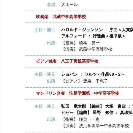
会場
大ホール
吹奏楽 武蔵中学高等学校
曲目・演目
ハロルド・ジョンソン ： 序曲＜大賞
アルフォード ： 行進曲＜後甲板＞
出演
【指揮】
橋本 晃一
【演奏】
武蔵中学高等学校
ピアノ独奏 八王子実践高等学校
曲目・演目
ショパン ： ワルツ＜作品69－2＞
出演
【ピアノ】
豊泉 千恵子
マンドリン合奏 洗足学園第一中学高等学校
曲目・演目
弘田 竜太郎 【編曲】 大塚 良政 ：
ビゼー 【編曲】 星野 知信 ： 真珠
出演
【指揮】
粳賀 一恵
【演奏】
洗足学園第一中学高等学校