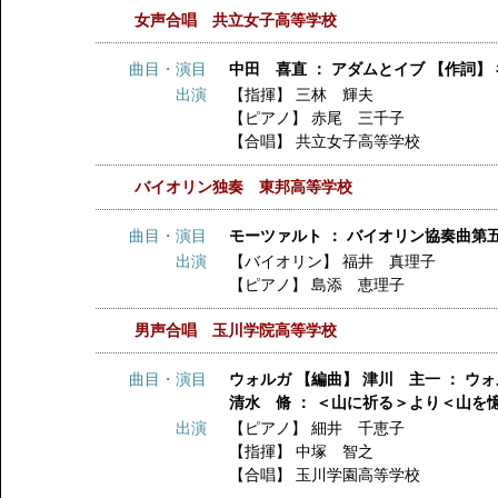
女声合唱 共立女子高等学校
曲目・演目
中田 喜直 ： アダムとイブ 【作詞】
出演
【指揮】
三林 輝夫
【ピアノ】
赤尾 三千子
【合唱】
共立女子高等学校
バイオリン独奏 東邦高等学校
曲目・演目
モーツァルト ： バイオリン協奏曲第
出演
【バイオリン】
福井 真理子
【ピアノ】
島添 恵理子
男声合唱 玉川学院高等学校
曲目・演目
ウォルガ 【編曲】 津川 主一 ： ウ
清水 脩 ： ＜山に祈る＞より＜山を憶
出演
【ピアノ】
細井 千恵子
【指揮】
中塚 智之
【合唱】
玉川学園高等学校