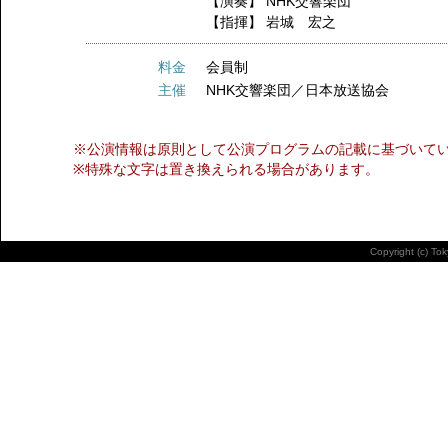
【演奏】
NHK交響楽団
【指揮】
岩城 宏之
料金
会員制
主催
NHK交響楽団／日本放送協会
※公演情報は原則として公演プログラムの記載に基づいて
※特殊な文字は置き換えられる場合があります。
Copyright (c) To