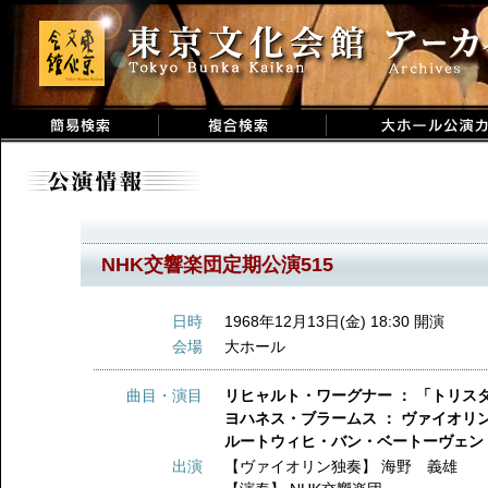
NHK交響楽団定期公演515
日時
1968年12月13日(金) 18:30 開演
会場
大ホール
曲目・演目
リヒャルト・ワーグナー ： 「トリス
ヨハネス・ブラームス ： ヴァイオリ
ルートウィヒ・バン・ベートーヴェン 
出演
【ヴァイオリン独奏】
海野 義雄