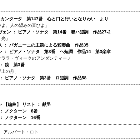
： カンタータ 第147番 心と口と行いとなりわい より
主よ、人の望みの喜びよ」
ェン ： ピアノ・ソナタ 第14番 嬰ハ短調 作品27-2
月光」
ス ： パガニーニの主題による変奏曲 作品35
ン ： ピアノ・ソナタ 第3番 ヘ短調 作品14 第3楽章
クララ・ヴィークのアンダンティーノ」
 ： 鏡 第3番
洋上の舟」
： ピアノ・ソナタ 第3番 ロ短調 作品58
 【編曲】 リスト ： 献呈
： ノクターン 8番
： ノクターン 16番
】
アルバート・ロト