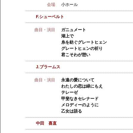
会場
小ホール
F.シューベルト
曲目・演目
ガニュメート
湖上で
糸を紡ぐグレートヒェン
グレートヒェンの祈り
君こそわが憩い
J.ブラームス
曲目・演目
永遠の愛について
わたしの恋は緑にもえ
テレーゼ
甲斐なきセレナード
メロディーのように
乙女は語る
中田 喜直