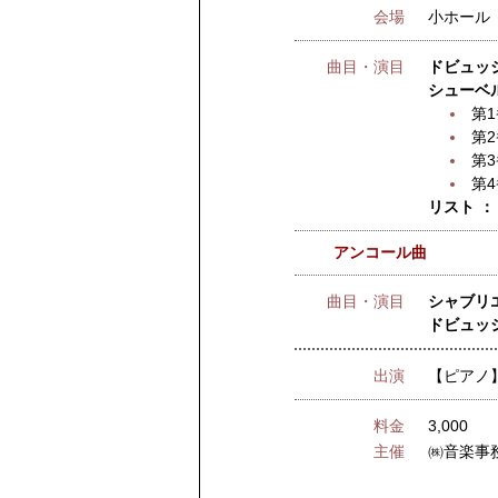
会場
小ホール
曲目・演目
ドビュッ
シューベルト
第
第
第
第
リスト ：
アンコール曲
曲目・演目
シャブリエ
ドビュッシ
出演
【ピアノ
料金
3,000
主催
㈱音楽事