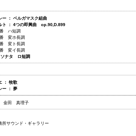
シー ： ベルガマスク組曲
 ： 4つの即興曲 op.90,D.899
1番 ハ短調
2番 変ホ長調
3番 変ト長調
4番 変イ長調
 ソナタ ロ短調
 ： 牧歌
ー ： 夢
】
金田 真理子
務所サウンド・ギャラリー