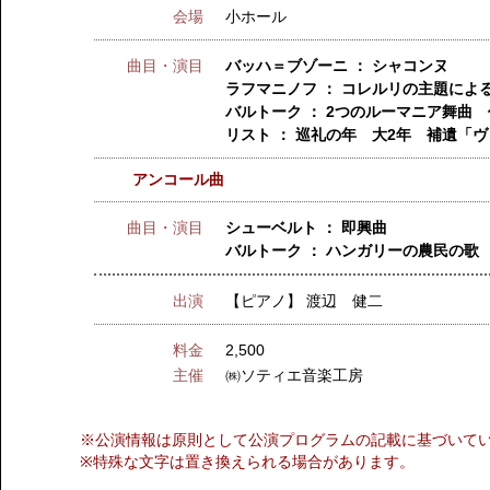
会場
小ホール
曲目・演目
バッハ＝ブゾーニ ： シャコンヌ
ラフマニノフ ： コレルリの主題によ
バルトーク ： 2つのルーマニア舞曲 
リスト ： 巡礼の年 大2年 補遺「
アンコール曲
曲目・演目
シューベルト ： 即興曲
バルトーク ： ハンガリーの農民の歌
出演
【ピアノ】
渡辺 健二
料金
2,500
主催
㈱ソティエ音楽工房
※公演情報は原則として公演プログラムの記載に基づいて
※特殊な文字は置き換えられる場合があります。