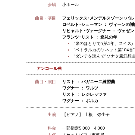
会場
小ホール
曲目・演目
フェリックス･メンデルスゾーン･バル
ロベルト･シューマン ： ヴィーンの謝
リヒャルト･ヴァーグナー ： ヴェゼ
フランツ･リスト ： 巡礼の年
“泉のほとりで”(第1年、スイス)
“ベトラルカのソネット第104番”
“ダンテを読んで”ソナタ風幻想曲
アンコール曲
曲目・演目
リスト ： パガニーニ練習曲
ワグナー ： ワルツ
リスト ： レジレッツァ
ワグナー ： ポルカ
出演
【ピアノ】
山根 弥生子
料金
一部指定5,000 4,000