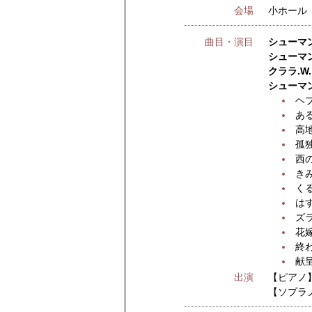
会場
小ホール
曲目・演目
シューマン
シューマン
クララ.W
シューマン
ヘ
あ
高
孤
西
き
く
は
ズ
花
終
献
出演
【ピアノ
【ソプラ