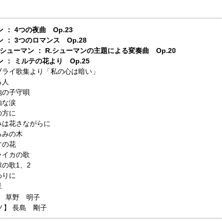
 ： 4つの夜曲 Op.23
 ： 3つのロマンス Op.28
.シューマン ： R.シューマンの主題による変奏曲 Op.20
 ： ミルテの花より Op.25
ブライ歌集より「私の心は暗い」
る人
地の子守唄
独な涙
の方に
みは花さながらに
るみの木
すの花
ライカの歌
嫁の歌1、2
わりに
呈
】
草野 明子
ノ】
長島 剛子