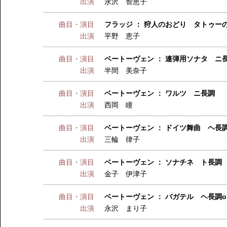
出演
永沢 智恵子
曲目・演目
フラッジ ： 狩人のおどり タトゥー
出演
平野 恵子
曲目・演目
ベートーヴェン ： 連弾用ソナタ ニ長
出演
半間 美奈子
曲目・演目
ベートーヴェン ： ワルツ ニ長調
出演
西岡 瞳
曲目・演目
ベートーヴェン ： ドイツ舞曲 ヘ長
出演
三輪 律子
曲目・演目
ベートーヴェン ： ソナチネ ト長調
出演
金子 伊津子
曲目・演目
ベートーヴェン ： バガテル ヘ長調op.3
出演
永沢 まり子