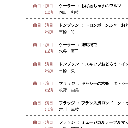
曲目・演目
ケーラー ： おばあちゃまのワルツ
出演
岡田 和枝
曲目・演目
トンプソン ： トロンボーンふき・お
出演
三輪 尚
曲目・演目
ケーラー ： 運動場で
出演
水谷 夏子
曲目・演目
トンプソン ： スキップおどろう・イ
出演
三輪 央
曲目・演目
フラッジ ： キャシーの木沓 タトゥ
出演
牧野 由美
曲目・演目
フラッジ ： フランス風ロンド タト
出演
吉川 幸枝
曲目・演目
フラッジ ： ミュージカルテーブルマ