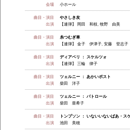
会場
小ホール
曲目・演目
やさしき友
出演
【連弾】
岡田 和枝
,
牧野 由美
曲目・演目
糸つむぎ車
出演
【連弾】
金子 伊津子
,
安藤 登志子
曲目・演目
ディアベリ ： スケルツォ
出演
【連弾】
三輪 律子
曲目・演目
ツェルニー ： あかいポスト
出演
柴田 洋子
曲目・演目
ツェルニー ： パトロール
出演
柴田 亜希子
曲目・演目
トンプソン ： いないいないばあ・ス
出演
池田 美穂