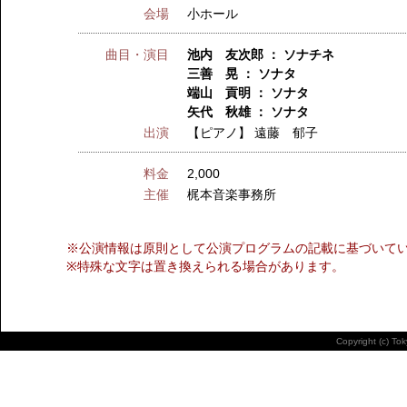
会場
小ホール
曲目・演目
池内 友次郎 ： ソナチネ
三善 晃 ： ソナタ
端山 貢明 ： ソナタ
矢代 秋雄 ： ソナタ
出演
【ピアノ】
遠藤 郁子
料金
2,000
主催
梶本音楽事務所
※公演情報は原則として公演プログラムの記載に基づいて
※特殊な文字は置き換えられる場合があります。
Copyright (c) To