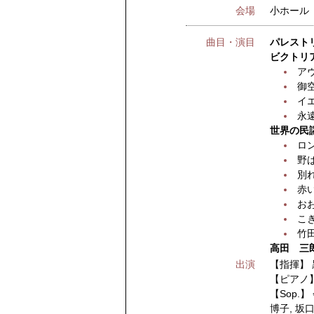
会場
小ホール
曲目・演目
パレスト
ビクトリア
ア
御
イ
永
世界の民
ロ
野
別
赤
お
こ
竹
高田 三郎
出演
【指揮】
【ピアノ
【Sop.】
博子
,
坂