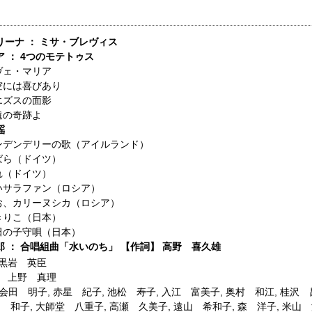
リーナ ： ミサ・ブレヴィス
 ： 4つのモテトゥス
ヴェ・マリア
空には喜びあり
エズスの面影
遠の奇跡よ
謡
ンデンデリーの歌（アイルランド）
ばら（ドイツ）
れ（ドイツ）
いサラファン（ロシア）
お、カリーヌシカ（ロシア）
きりこ（日本）
田の子守唄（日本）
 ： 合唱組曲「水いのち」 【作詞】 高野 喜久雄
黒岩 英臣
】
上野 真理
会田 明子
,
赤星 紀子
,
池松 寿子
,
入江 富美子
,
奥村 和江
,
桂沢 
口 和子
,
大師堂 八重子
,
高瀬 久美子
,
遠山 希和子
,
森 洋子
,
米山 