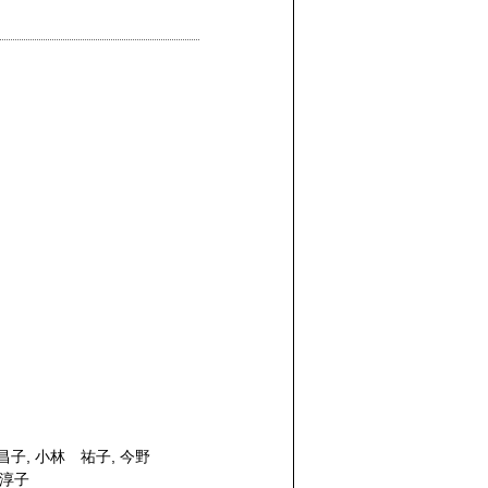
昌子
,
小林 祐子
,
今野
淳子