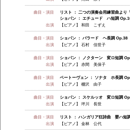
曲目・演目
リスト ： 二つの演奏会用練習曲より
ショパン ： エチュード ハ短調 Op.10 
出演
【ピアノ】
和田 こずえ
曲目・演目
ショパン ： バラード ヘ長調 Op.38
出演
【ピアノ】
石村 佳世子
曲目・演目
ショパン ： ノクターン 変ロ短調 Op.9
出演
【ピアノ】
赤間 美保子
曲目・演目
ベートーヴェン ： ソナタ ホ長調 Op.
出演
【ピアノ】
棚沢 由子
曲目・演目
ショパン ： スケルッオ 変ロ短調 Op.
出演
【ピアノ】
坪川 長世
曲目・演目
リスト ： ハンガリア狂詩曲 嬰ハ短調
出演
【ピアノ】
金林 公代