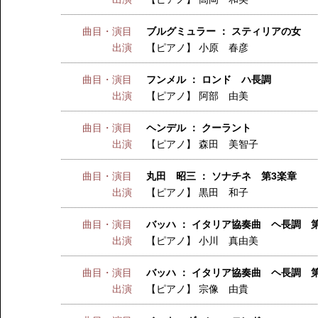
曲目・演目
ブルグミュラー ： スティリアの女
出演
【ピアノ】
小原 春彦
曲目・演目
フンメル ： ロンド ハ長調
出演
【ピアノ】
阿部 由美
曲目・演目
ヘンデル ： クーラント
出演
【ピアノ】
森田 美智子
曲目・演目
丸田 昭三 ： ソナチネ 第3楽章
出演
【ピアノ】
黒田 和子
曲目・演目
バッハ ： イタリア協奏曲 ヘ長調 
出演
【ピアノ】
小川 真由美
曲目・演目
バッハ ： イタリア協奏曲 ヘ長調 
出演
【ピアノ】
宗像 由貴