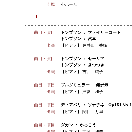
会場
小ホール
Ⅰ
曲目・演目
トンプソン ： ファイリーコート
トンプソン ： 汽車
出演
【ピアノ】
戸井田 香織
曲目・演目
トンプソン ： セーリア
トンプソン ： きつつき
出演
【ピアノ】
吉川 純子
曲目・演目
ブルグミュラー ： 無邪気
出演
【ピアノ】
津富 和子
曲目・演目
ディアベリ ： ソナチネ Op151 No.1
出演
【ピアノ】
関口 万里
曲目・演目
ダカン ： かっこう
出演
【ピアノ】
高岡 和美