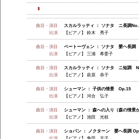
Ⅱ
曲目・演目
スカルラッティ ： ソナタ ニ長調No.
出演
【ピアノ】
鈴木 秀子
曲目・演目
ベートーヴェン ： ソナタ 嬰ヘ長調 O
出演
【ピアノ】
三浦 希委子
曲目・演目
スカルラッティ ： ソナタ ニ短調 No
出演
【ピアノ】
萩原 恭子
曲目・演目
シューマン ： 子供の情景 Op.15
出演
【ピアノ】
河合 弘子
曲目・演目
シューマン ： 森への入り（森の情景から
出演
【ピアノ】
池田 光枝
曲目・演目
ショパン ： ノクターン 嬰へ長調 Op.1
出演
【ピアノ】
角田 京子