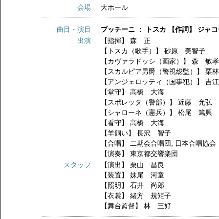
会場
大ホール
曲目・演目
プッチーニ ： トスカ 【作詞】 ジャ
出演
【指揮】
森 正
【トスカ（歌手）】
砂原 美智子
【カヴァラドッシ（画家）】
森 敏
【スカルピア男爵（警視総監）】
栗
【アンジェロッティ（国事犯）】
吉
【堂守】
高橋 大海
【スポレッタ（警部）】
近藤 允弘
【シャローネ（憲兵）】
松尾 篤興
【看守】
高橋 大海
【羊飼い】
長沢 智子
【合唱】
二期会合唱団
,
日本合唱協会
【演奏】
東京都交響楽団
スタッフ
【演出】
栗山 昌良
【装置】
妹尾 河童
【照明】
石井 尚郎
【衣裳】
緒方 規矩子
【舞台監督】
林 三好