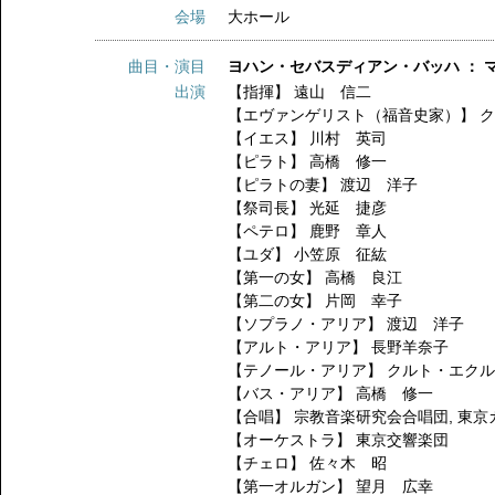
会場
大ホール
曲目・演目
ヨハン・セバスディアン・バッハ ： 
出演
【指揮】
遠山 信二
【エヴァンゲリスト（福音史家）】
【イエス】
川村 英司
【ピラト】
高橋 修一
【ピラトの妻】
渡辺 洋子
【祭司長】
光延 捷彦
【ペテロ】
鹿野 章人
【ユダ】
小笠原 征紘
【第一の女】
高橋 良江
【第二の女】
片岡 幸子
【ソプラノ・アリア】
渡辺 洋子
【アルト・アリア】
長野羊奈子
【テノール・アリア】
クルト・エク
【バス・アリア】
高橋 修一
【合唱】
宗教音楽研究会合唱団
,
東京
【オーケストラ】
東京交響楽団
【チェロ】
佐々木 昭
【第一オルガン】
望月 広幸