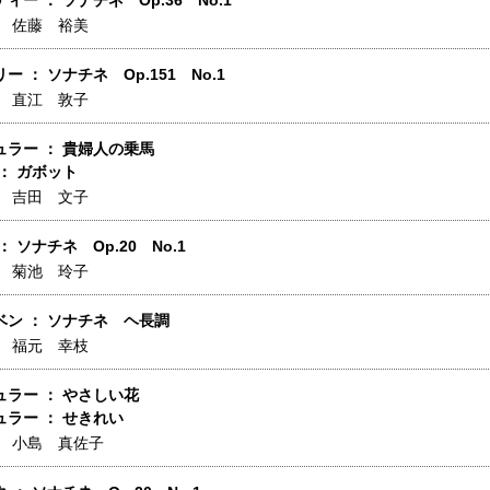
ィー ： ソナチネ Op.36 No.1
】
佐藤 裕美
ー ： ソナチネ Op.151 No.1
】
直江 敦子
ュラー ： 貴婦人の乗馬
： ガボット
】
吉田 文子
： ソナチネ Op.20 No.1
】
菊池 玲子
ベン ： ソナチネ ヘ長調
】
福元 幸枝
ラー ： やさしい花
ラー ： せきれい
】
小島 真佐子