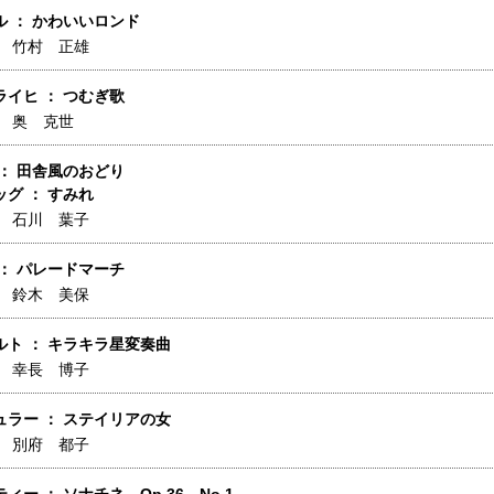
 ： かわいいロンド
】
竹村 正雄
イヒ ： つむぎ歌
】
奥 克世
： 田舎風のおどり
グ ： すみれ
】
石川 葉子
： パレードマーチ
】
鈴木 美保
ルト ： キラキラ星変奏曲
】
幸長 博子
ュラー ： ステイリアの女
】
別府 都子