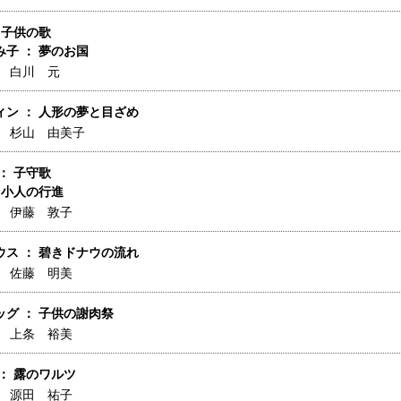
 子供の歌
子 ： 夢のお国
】
白川 元
ィン ： 人形の夢と目ざめ
】
杉山 由美子
： 子守歌
 小人の行進
】
伊藤 敦子
ウス ： 碧きドナウの流れ
】
佐藤 明美
グ ： 子供の謝肉祭
】
上条 裕美
： 露のワルツ
】
源田 祐子