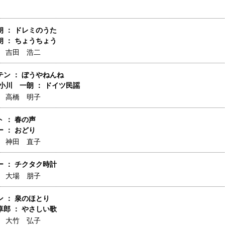
 ： ドレミのうた
 ： ちょうちょう
】
吉田 浩二
ン ： ぼうやねんね
小川 一朗 ： ドイツ民謡
】
高橋 明子
 ： 春の声
 ： おどり
】
神田 直子
 ： チクタク時計
】
大場 朋子
 ： 泉のほとり
郎 ： やさしい歌
】
大竹 弘子