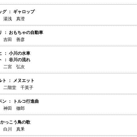
グ ： ギャロップ
】
湯浅 真澄
リ ： おもちゃの自動車
】
吉田 善彦
 ： 小川の水車
 ： 谷川の流れ
】
二宮 弘次
ト ： メヌエット
】
二階堂 千英子
ン ： トルコ行進曲
】
神田 徹郎
 かっこう鳥の歌
】
白川 真釆