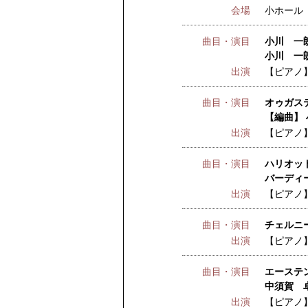
会場
小ホール
曲目・演目
小川 一朗
小川 一朗
出演
【ピアノ
曲目・演目
オゥガステ
【編曲】 
出演
【ピアノ
曲目・演目
ハリオット
バーディー
出演
【ピアノ
曲目・演目
チェルニー
出演
【ピアノ
曲目・演目
エーステン
中須賀 卓
出演
【ピアノ