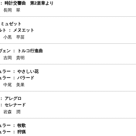
： 時計交響曲 第2楽章より
】
長岡 翠
 ミュゼット
ト ： メヌエット
】
小黒 早苗
ヴェン ： トルコ行進曲
】
吉岡 貴明
ラー ： やさしい花
ラー ： バラード
】
中尾 美果
： アレグロ
： セレナード
】
岩森 潤
ラー ： 牧歌
ラー ： 狩猟