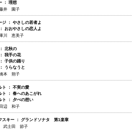
 ： 理想
藤井 園子
ージ ： やさしの若者よ
 ： おおやさしの恋人よ
庫川 恵美子
： 北秋の
： 我手の花
： 子供の踊り
： うらなうと
橋本 朔子
ト ： 不実の愛
ルト ： 春へのあこがれ
ト ： 夕べの想い
田辺 和子
フスキー ： グランドソナタ 第1楽章
】
武士田 節子