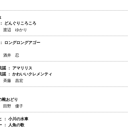
ょ
： どんぐりころころ
】
渡辺 ゆかり
 ： ロングロングアゴー
】
酒井 忍
謡 ： アマリリス
民謡 ： かわいいクレメンティ
】
斉藤 昌宏
の靴おどり
】
田野 優子
 ： 小川の水車
 ： 人魚の歌