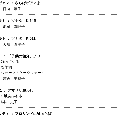
ヴェン ： さらばピアノよ
】
日向 淳子
ト ： ソナタ K.545
】
郡司 真理子
ト ： ソナタ K.511
】
大畑 真里子
ー ： 「子供の領分」より
は踊っている
さな羊飼
リウォークのケークウォーク
】
河合 美智子
 ： アマリリ麗わし
： 涙あふるる
橋本 史子
ッティ ： フロリンドに誠あらば