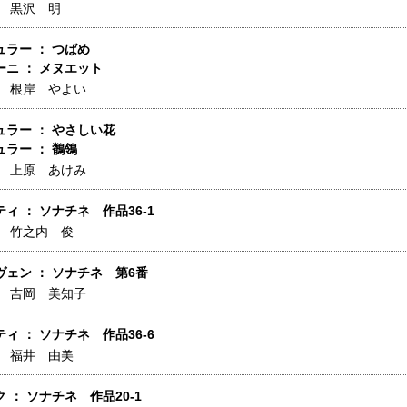
】
黒沢 明
ラー ： つばめ
ニ ： メヌエット
】
根岸 やよい
ラー ： やさしい花
ラー ： 鶺鴒
】
上原 あけみ
ィ ： ソナチネ 作品36-1
】
竹之内 俊
ェン ： ソナチネ 第6番
】
吉岡 美知子
ィ ： ソナチネ 作品36-6
】
福井 由美
 ： ソナチネ 作品20-1