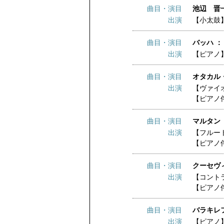
曲目・演目
池辺 晋
出演
【小太鼓
曲目・演目
バッハ ：
出演
【ピアノ
曲目・演目
オタカル・
出演
【ヴァイ
【ピアノ
曲目・演目
マルタン
出演
【フルー
【ピアノ
曲目・演目
クーセヴィ
出演
【コント
【ピアノ
曲目・演目
バラキレフ
出演
【ピアノ