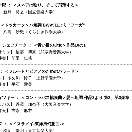
一郎 ： ＜スネアは唸り、そして飛翔する＞
】
新野 将之（国立音楽大学）
 ＜トッカータ＞ハ短調 BWV911より "フーガ"
】
八島 沙織（くらしき作陽大学）
シェフチーク ： ＜青い目の少女＞作品10の1
オリン】
後藤 博亮（武蔵野音楽大学）
伴奏】
前隈 仁裕
 ： ＜フルートとピアノのためのバラード＞
ト】
多久和 怜子（上野学園大学）
伴奏】
平石 愛美
ツキー ： ＜コントラバス協奏曲＞嬰ヘ短調 作品3より 第2、第3楽章
ラバス】
丹澤 加奈子（大阪音楽大学）
伴奏】
吉永 麻衣
 ： ＜イスラメイ-東洋風幻想曲-＞
】
松岡 優明（東京音楽大学）