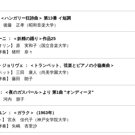
 ＜ハンガリー狂詩曲＞ 第13番 イ短調
】
後藤 正孝（昭和音楽大学）
ニ ： ＜妖精の踊り＞作品25
オリン】
原 実和子（国立音楽大学）
伴奏】
猪狩 奈々
・ジョリヴェ ： ＜トランペット、弦楽とピアノの小協奏曲＞
ペット】
三田 康人（尚美学園大学）
伴奏】
藤田 朗子
： ＜夜のガスパール＞より 第1曲 "オンディーヌ"
】
河内 朋子
ン ： ＜ガラク＞（1963年）
ト】
宮永 佳代子（神戸女学院大学）
伴奏】
矢嶋 杏里沙