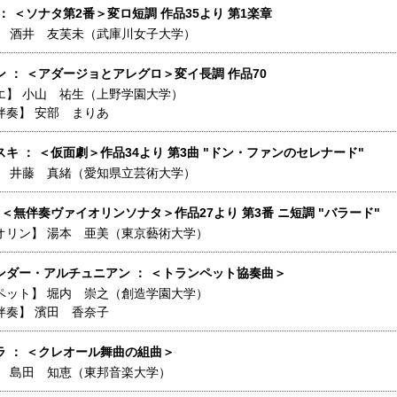
： ＜ソナタ第2番＞変ロ短調 作品35より 第1楽章
】
酒井 友芙未（武庫川女子大学）
 ： ＜アダージョとアレグロ＞変イ長調 作品70
エ】
小山 祐生（上野学園大学）
伴奏】
安部 まりあ
キ ： ＜仮面劇＞作品34より 第3曲 "ドン・ファンのセレナード"
】
井藤 真緒（愛知県立芸術大学）
 ＜無伴奏ヴァイオリンソナタ＞作品27より 第3番 ニ短調 "バラード"
オリン】
湯本 亜美（東京藝術大学）
ンダー・アルチュニアン ： ＜トランペット協奏曲＞
ペット】
堀内 崇之（創造学園大学）
伴奏】
濱田 香奈子
ラ ： ＜クレオール舞曲の組曲＞
】
島田 知恵（東邦音楽大学）