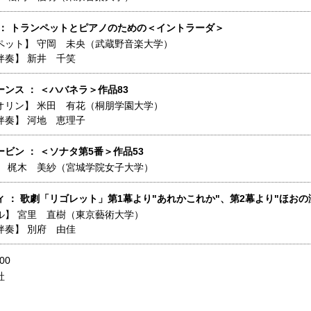
 ： トランペットとピアノのための＜イントラーダ＞
ペット】
守岡 未央（武蔵野音楽大学）
伴奏】
新井 千笑
ンス ： ＜ハバネラ＞作品83
オリン】
米田 有花（桐朋学園大学）
伴奏】
河地 恵理子
ビン ： ＜ソナタ第5番＞作品53
】
梶木 美紗（宮城学院女子大学）
 ： 歌劇「リゴレット」第1幕より"あれかこれか"、第2幕より"ほおの
ル】
宮里 直樹（東京藝術大学）
伴奏】
別府 由佳
00
社