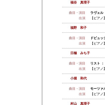
福谷 真理子
曲目・演目
ラヴェル
出演
【ピアノ
福野 和子
曲目・演目
ドビュッシ
出演
【ピアノ
日極 みち子
曲目・演目
リスト ：
出演
【ピアノ
小堀 和代
曲目・演目
モーツァルト
出演
【ピアノ
村山 真理子