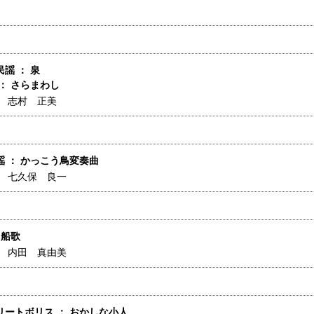
謡 ： 泉
： さらまわし
】
志村 正美
謡 ： かっこう鳥変奏曲
】
七久保 良一
 船歌
】
内田 真由美
リートボリス ： おかしな小人