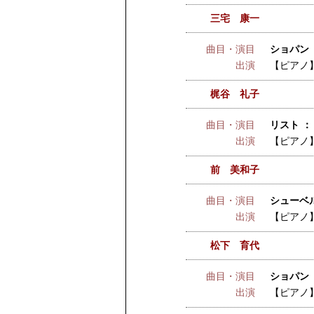
三宅 康一
曲目・演目
ショパン 
出演
【ピアノ
梶谷 礼子
曲目・演目
リスト ：
出演
【ピアノ
前 美和子
曲目・演目
シューベル
出演
【ピアノ
松下 育代
曲目・演目
ショパン ：
出演
【ピアノ