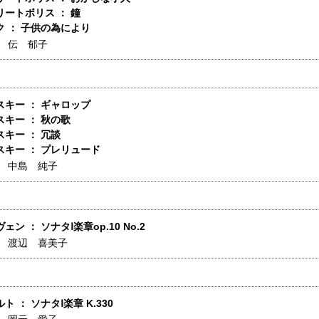
ートボリス ： 鐘
 ： 子供の為により
】
伝 郁子
キー ： ギャロップ
キー ： 秋の歌
キー ： 冗談
スキー ： プレリュード
】
中島 純子
ン ： ソナタⅠ楽章op.10 No.2
】
渡辺 喜美子
ト ： ソナタⅠ楽章 K.330