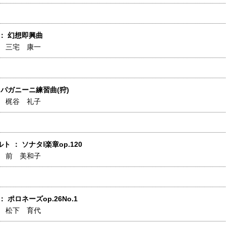
： 幻想即興曲
】
三宅 康一
 パガニーニ練習曲(狩)
】
梶谷 礼子
ト ： ソナタⅠ楽章op.120
】
前 美和子
 ポロネーズop.26No.1
】
松下 育代