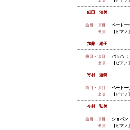
出演
【ピアノ
細田 治美
曲目・演目
ベートーヴェ
出演
【ピアノ
加藤 絹子
曲目・演目
バッハ ：
出演
【ピアノ
寄村 遊狩
曲目・演目
ベートーヴェ
出演
【ピアノ
今村 弘美
曲目・演目
ショパン 
出演
【ピアノ