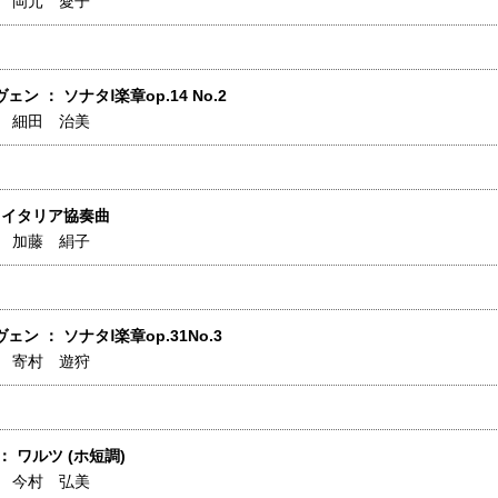
】
岡元 愛子
ン ： ソナタⅠ楽章op.14 No.2
】
細田 治美
 イタリア協奏曲
】
加藤 絹子
ン ： ソナタⅠ楽章op.31No.3
】
寄村 遊狩
： ワルツ (ホ短調)
】
今村 弘美