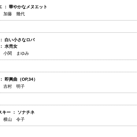
エ ： 華やかなメヌエット
】
加藤 幾代
： 白い小さなロバ
： 水売女
】
小関 まゆみ
： 即興曲（OP,34）
】
吉村 明子
キー ： ソナチネ
】
横山 令子