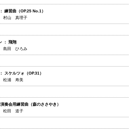
 練習曲（OP.25 No.1）
】
村山 真理子
 ： 飛翔
】
島田 ひろみ
： スケルツォ（OP.31）
】
松浦 寿美
： 演奏会用練習曲（森のささやき）
】
松田 道子