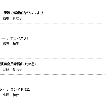
 ： 優雅で感傷的なワルツより
】
福谷 真理子
ー ： アラベスクⅡ
】
福野 和子
 演奏会用練習曲(ため息)
】
日極 みち子
 ： ロンド K.511
】
小堀 和代