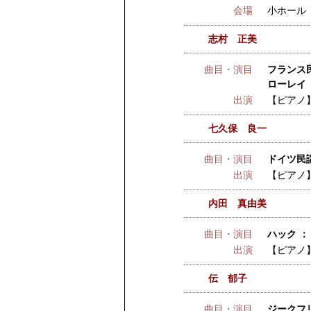
会場
小ホール
志村 正美
曲目・演目
フランス民
ローレイ 
出演
【ピアノ
七久保 良一
曲目・演目
ドイツ民
出演
【ピアノ
内田 真由美
曲目・演目
ハック ：
出演
【ピアノ
伝 郁子
曲目・演目
ジークフ