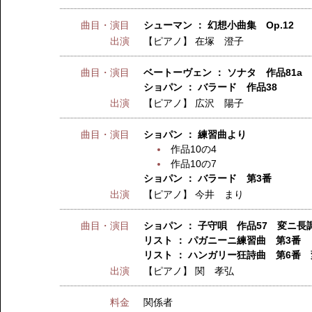
曲目・演目
シューマン ： 幻想小曲集 Op.12
出演
【ピアノ】
在塚 澄子
曲目・演目
ベートーヴェン ： ソナタ 作品81a
ショパン ： バラード 作品38
出演
【ピアノ】
広沢 陽子
曲目・演目
ショパン ： 練習曲より
作品10の4
作品10の7
ショパン ： バラード 第3番
出演
【ピアノ】
今井 まり
曲目・演目
ショパン ： 子守唄 作品57 変ニ長
リスト ： パガニーニ練習曲 第3番
リスト ： ハンガリー狂詩曲 第6番
出演
【ピアノ】
関 孝弘
料金
関係者