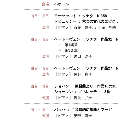
会場
小ホール
曲目・演目
モーツァルト ： ソナタ K.358
ドビュッシー ： 六つの古代のエピグ
出演
【ピアノ】
斉藤 道子
,
五十嵐 初恵
曲目・演目
ベートーヴェン ： ソナタ 作品31 
第1楽章
第3楽章
出演
【ピアノ】
迫田 浩子
曲目・演目
ベートーヴェン ： ソナタ 作品27 N
出演
【ピアノ】
佐野 康子
曲目・演目
ショパン ： 練習曲より 作品10の10
シューマン ： ノベレッティ 8番
出演
【ピアノ】
岩波 弘子
曲目・演目
バッハ ： 半音階的幻想曲とフーガ
出演
【ピアノ】
安部 滋子