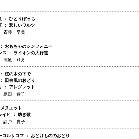
 ： ひとりぼっち
 ： 悲しいワルツ
】
斉藤 早美
 ： おもちゃのシンフォニー
ンス ： ライオンの大行進
】
高波 りえ
： 桜の木の下で
： 田舎風のおどり
 ： アレグレット
】
島田 晋子
 メヌエット
イヒ ： 紡ぎ歌
】
諸戸 貴子
ーコルサコフ ： おどけもののおどり