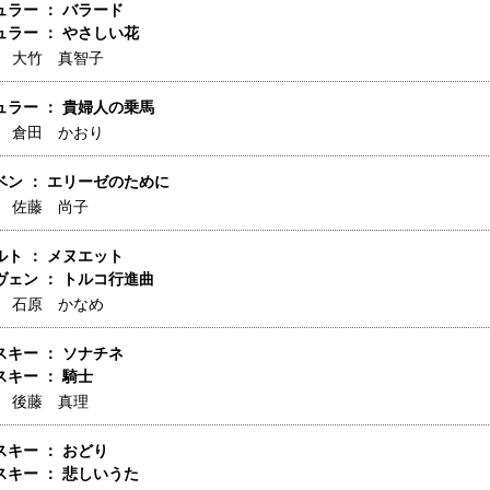
ラー ： バラード
ラー ： やさしい花
】
大竹 真智子
ュラー ： 貴婦人の乗馬
】
倉田 かおり
ベン ： エリーゼのために
】
佐藤 尚子
ト ： メヌエット
ヴェン ： トルコ行進曲
】
石原 かなめ
キー ： ソナチネ
キー ： 騎士
】
後藤 真理
キー ： おどり
キー ： 悲しいうた