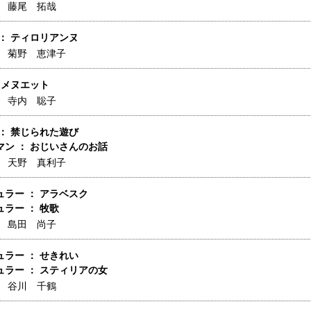
】
藤尾 拓哉
： ティロリアンヌ
】
菊野 恵津子
 メヌエット
】
寺内 聡子
： 禁じられた遊び
マン ： おじいさんのお話
】
天野 真利子
ラー ： アラベスク
ラー ： 牧歌
】
島田 尚子
ラー ： せきれい
ュラー ： スティリアの女
】
谷川 千鶴