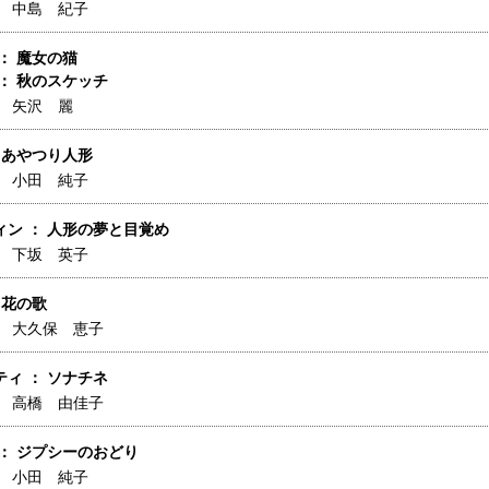
】
中島 紀子
： 魔女の猫
： 秋のスケッチ
】
矢沢 麗
 あやつり人形
】
小田 純子
ィン ： 人形の夢と目覚め
】
下坂 英子
 花の歌
】
大久保 恵子
ィ ： ソナチネ
】
高橋 由佳子
： ジプシーのおどり
】
小田 純子