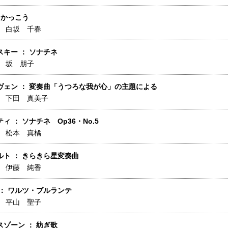
 かっこう
】
白坂 千春
キー ： ソナチネ
】
坂 朋子
ヴェン ： 変奏曲「うつろな我が心」の主題による
】
下田 真美子
ィ ： ソナチネ Op36・No.5
】
松本 真橘
ルト ： きらきら星変奏曲
】
伊藤 純香
 ： ワルツ・ブルランテ
】
平山 聖子
ゾーン ： 紡ぎ歌