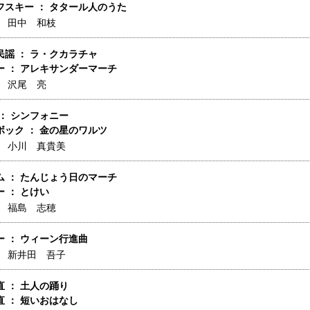
フスキー ： タタール人のうた
】
田中 和枝
民謡 ： ラ・クカラチャ
ー ： アレキサンダーマーチ
】
沢尾 亮
： シンフォニー
ボック ： 金の星のワルツ
】
小川 真貴美
ム ： たんじょう日のマーチ
 ： とけい
】
福島 志穂
 ： ウィーン行進曲
】
新井田 吾子
 ： 土人の踊り
 ： 短いおはなし