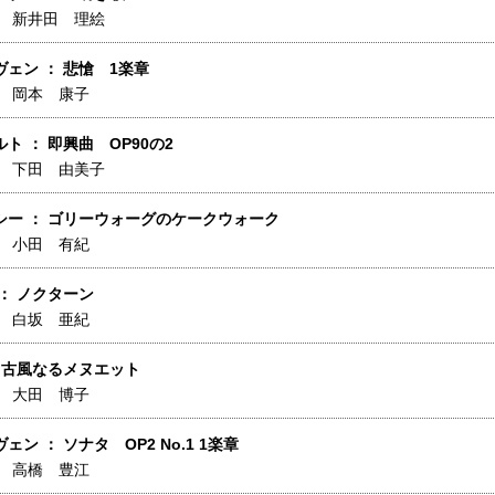
】
新井田 理絵
ェン ： 悲愴 1楽章
】
岡本 康子
ト ： 即興曲 OP90の2
】
下田 由美子
シー ： ゴリーウォーグのケークウォーク
】
小田 有紀
： ノクターン
】
白坂 亜紀
 古風なるメヌエット
】
大田 博子
ェン ： ソナタ OP2 No.1 1楽章
】
高橋 豊江