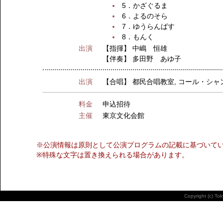
5．かざぐるま
6．よるのそら
7．ゆうらんばす
8．もんく
出演
【指揮】
中嶋 恒雄
【伴奏】
多田野 あゆ子
出演
【合唱】
都民合唱教室
,
コール・シャ
料金
申込招待
主催
東京文化会館
※公演情報は原則として公演プログラムの記載に基づいて
※特殊な文字は置き換えられる場合があります。
Copyright (c) To