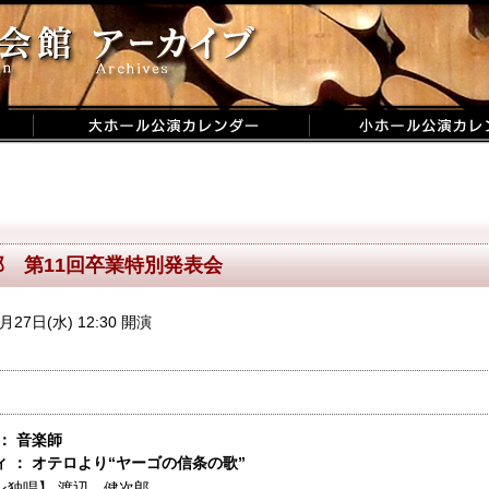
 第11回卒業特別発表会
月27日(水) 12:30 開演
： 音楽師
 ： オテロより“ヤーゴの信条の歌”
ン独唱】
渡辺 健次郎