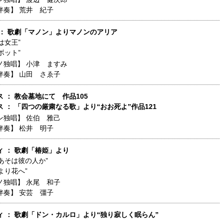
伴奏】
荒井 紀子
 ： 歌劇「マノン」よりマノンのアリア
は女王”
ボット”
ノ独唱】
小津 ますみ
伴奏】
山田 さゑ子
 ： 教会墓地にて 作品105
 ： 「四つの厳粛なる歌」より“おお死よ”作品121
ン独唱】
佐伯 雅己
伴奏】
松井 明子
ィ ： 歌劇「椿姫」より
あそは彼の人か”
より花へ”
ノ独唱】
永尾 和子
伴奏】
安芸 彊子
ィ ： 歌劇「ドン・カルロ」より“独り寂しく眠らん”