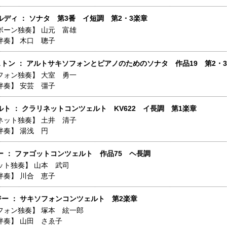
ディ ： ソナタ 第3番 イ短調 第2・3楽章
ボーン独奏】
山元 富雄
伴奏】
木口 聰子
ストン ： アルトサキソフォンとピアノのためのソナタ 作品19 第2・
フォン独奏】
大室 勇一
伴奏】
安芸 彊子
ト ： クラリネットコンツェルト KV622 イ長調 第1楽章
ネット独奏】
土井 清子
伴奏】
湯浅 円
ー ： ファゴットコンツェルト 作品75 ヘ長調
ット独奏】
山本 武司
伴奏】
川合 恵子
ジー ： サキソフォンコンツェルト 第2楽章
フォン独奏】
塚本 絃一郎
伴奏】
山田 さゑ子