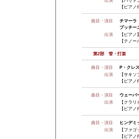
出演
【バリト
【ピアノ
曲目・演目
チマーラ 
プッチー
出演
【ピアノ
【テノー
第2部 管・打楽
曲目・演目
P・クレ
出演
【サキソ
【ピアノ
曲目・演目
ウェーバ
出演
【クラリ
【ピアノ
曲目・演目
ヒンデミッ
出演
【ファゴ
【ピアノ