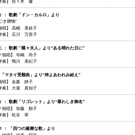
伴奏】
佐々木 健
ィ ： 歌劇「ドン・カルロ」より
ごき贈物”
独唱】
高嶋 美枝子
伴奏】
石川 万里子
ニ ： 歌劇「蝶々夫人」より“ある晴れた日に”
ノ独唱】
寺嶋 尚子
伴奏】
鴨川 美紀子
： 「マタイ受難曲」より“神よあわれみ給え”
独唱】
金森 静子
伴奏】
大屋 真知子
ィ ： 歌劇「リゴレット」より“慕わしき御名”
ノ独唱】
加藤 順子
伴奏】
松谷 翠
ス ： 「四つの厳粛な歌」より