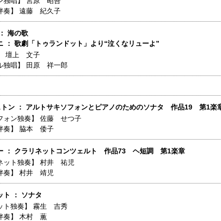
ン独唱】
宮原 昭吾
伴奏】
遠藤 紀久子
： 海の歌
ニ ： 歌劇「トゥランドット」より“泣くなリューよ”
】
壇上 文子
ル独唱】
田原 祥一郎
ストン ： アルトサキソフォンとピアノのためのソナタ 作品19 第1楽
フォン独奏】
佐藤 せつ子
伴奏】
脇本 倭子
ー ： クラリネットコンツェルト 作品73 ヘ短調 第1楽章
ネット独奏】
村井 祐児
伴奏】
村井 靖児
ト ： ソナタ
ット独奏】
霧生 吉秀
伴奏】
木村 薫