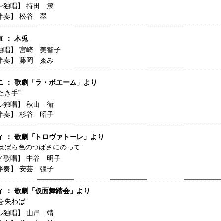
ン独唱】
持田 篤
伴奏】
松谷 翠
 ： 木兎
独唱】
宮崎 美智子
伴奏】
藤岡 ゑみ
ニ ： 歌劇「ラ・ボエーム」より
たき手”
ル独唱】
秋山 衛
伴奏】
杉谷 昭子
ィ ： 歌劇「トロヴァトーレ」より
恋はばら色のつばさにのって”
ノ歌唱】
中谷 明子
伴奏】
安芸 彊子
ィ ： 歌劇「仮面舞踏会」より
を失わば”
ル独唱】
山岸 靖