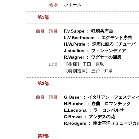
会場
小ホール
第1部
曲目・演目
F.v.Suppe ： 軽騎兵序曲
L.V.Beethoven ： エグモント序曲
H.W.Petrie ： 深海に眠る（チュー
J.sibelius ： フィンランディア
R.Wagner ： ワグナーの回想
出演
【指揮】
千田 康弘
【特別指揮】
三戸 知章
第2部
曲目・演目
G.Osser ： イタリアン・フェスティ
H.Butchel ： 序曲 ロマンチック
E.Lecuona ： ラ・コンパルサ
C.Brown ： アンデスの花
R.Rodgers ： 南太平洋（ミュージ
第3部