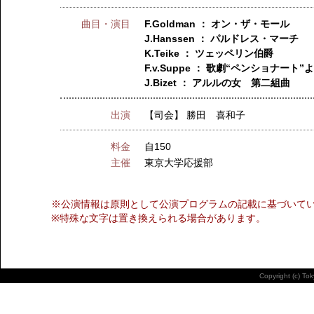
曲目・演目
F.Goldman ： オン・ザ・モール
J.Hanssen ： パルドレス・マーチ
K.Teike ： ツェッペリン伯爵
F.v.Suppe ： 歌劇“ペンショナー
J.Bizet ： アルルの女 第二組曲
出演
【司会】
勝田 喜和子
料金
自150
主催
東京大学応援部
※公演情報は原則として公演プログラムの記載に基づいて
※特殊な文字は置き換えられる場合があります。
Copyright (c) To