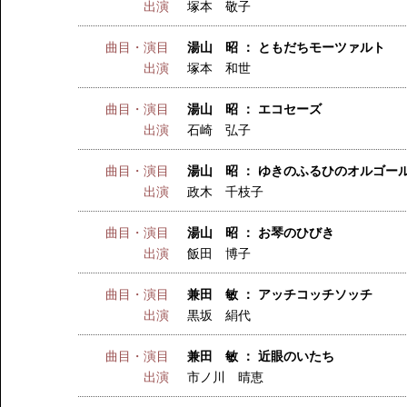
出演
塚本 敬子
曲目・演目
湯山 昭 ： ともだちモーツァルト
出演
塚本 和世
曲目・演目
湯山 昭 ： エコセーズ
出演
石崎 弘子
曲目・演目
湯山 昭 ： ゆきのふるひのオルゴー
出演
政木 千枝子
曲目・演目
湯山 昭 ： お琴のひびき
出演
飯田 博子
曲目・演目
兼田 敏 ： アッチコッチソッチ
出演
黒坂 絹代
曲目・演目
兼田 敏 ： 近眼のいたち
出演
市ノ川 晴恵