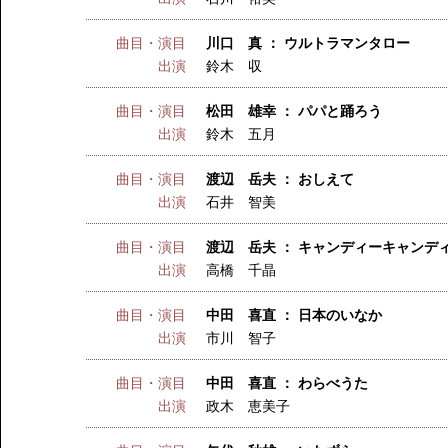
曲目・演目
川口 真 ： ウルトラマンタロー
出演
鈴木 収
曲目・演目
松田 雄幸 ： パパと踊ろう
出演
鈴木 五月
曲目・演目
渡辺 岳夫 ： おしえて
出演
石井 智美
曲目・演目
渡辺 岳夫 ： キャンディーキャンデ
出演
高橋 千晶
曲目・演目
中田 喜直 ： 日本のいなか
出演
市川 智子
曲目・演目
中田 喜直 ： わらべうた
出演
政木 恵美子