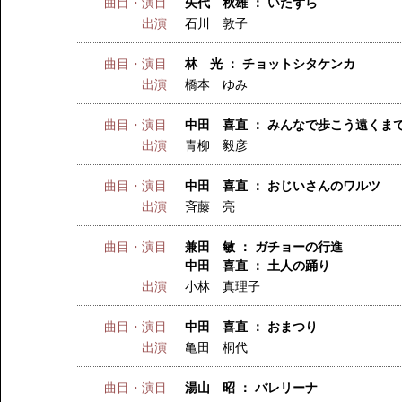
曲目・演目
矢代 秋雄 ： いたずら
出演
石川 敦子
曲目・演目
林 光 ： チョットシタケンカ
出演
橋本 ゆみ
曲目・演目
中田 喜直 ： みんなで歩こう遠くま
出演
青柳 毅彦
曲目・演目
中田 喜直 ： おじいさんのワルツ
出演
斉藤 亮
曲目・演目
兼田 敏 ： ガチョーの行進
中田 喜直 ： 土人の踊り
出演
小林 真理子
曲目・演目
中田 喜直 ： おまつり
出演
亀田 桐代
曲目・演目
湯山 昭 ： バレリーナ