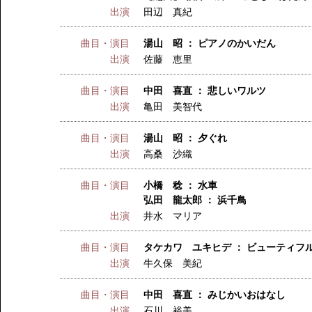
出演
田辺 真紀
曲目・演目
湯山 昭 ： ピアノのかいだん
出演
佐藤 恵里
曲目・演目
中田 喜直 ： 悲しいワルツ
出演
亀田 美智代
曲目・演目
湯山 昭 ： 夕ぐれ
出演
高桑 沙織
曲目・演目
小橋 稔 ： 水車
弘田 龍太郎 ： 浜千鳥
出演
井水 マリア
曲目・演目
タケカワ ユキヒデ ： ビューティフ
出演
牛久保 美紀
曲目・演目
中田 喜直 ： みじかいおはなし
出演
石川 裕美