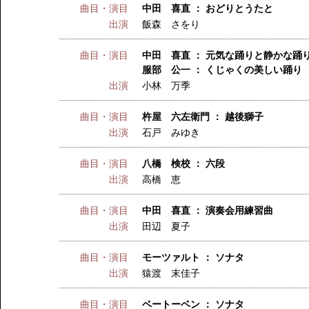
曲目・演目
中田 喜直 ： おどりとうたと
出演
飯森 さをり
曲目・演目
中田 喜直 ： 元気な踊りと静かな踊
服部 公一 ： くじゃくの美しい踊り
出演
小林 万季
曲目・演目
杵屋 六左衛門 ： 越後獅子
出演
石戸 みゆき
曲目・演目
八橋 検校 ： 六段
出演
高橋 恵
曲目・演目
中田 喜直 ： 演奏会用練習曲
出演
田辺 夏子
曲目・演目
モーツァルト ： ソナタ
出演
猿渡 末佳子
曲目・演目
ベートーベン ： ソナタ