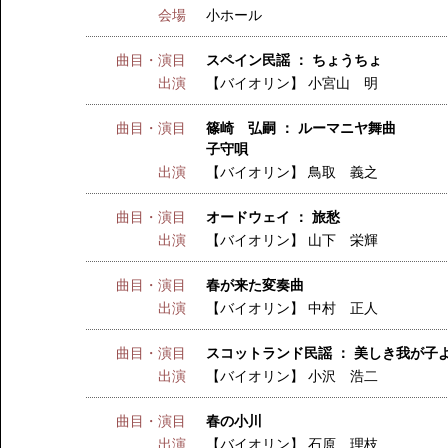
会場
小ホール
曲目・演目
スペイン民謡 ： ちょうちょ
出演
【バイオリン】
小宮山 明
曲目・演目
篠崎 弘嗣 ： ルーマニヤ舞曲
子守唄
出演
【バイオリン】
鳥取 義之
曲目・演目
オードウェイ ： 旅愁
出演
【バイオリン】
山下 栄輝
曲目・演目
春が来た変奏曲
出演
【バイオリン】
中村 正人
曲目・演目
スコットランド民謡 ： 美しき我が子
出演
【バイオリン】
小沢 浩二
曲目・演目
春の小川
出演
【バイオリン】
石原 理枝