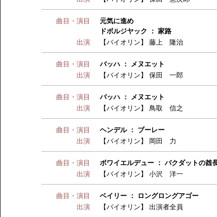
曲目・演目
元気に進め
ドボルジヤック ： 家路
出演
【バイオリン】
藤上 隆治
曲目・演目
バッハ ： メヌエット
出演
【バイオリン】
保田 一郎
曲目・演目
バッハ ： メヌエット
出演
【バイオリン】
鳥取 信之
曲目・演目
ヘンデル ： ブーレー
出演
【バイオリン】
岡田 力
曲目・演目
ボワイエルデュー ： バクダットの酋
出演
【バイオリン】
小沢 洋一
曲目・演目
ベイリー ： ロングロングアゴー
出演
【バイオリン】
出演者全員