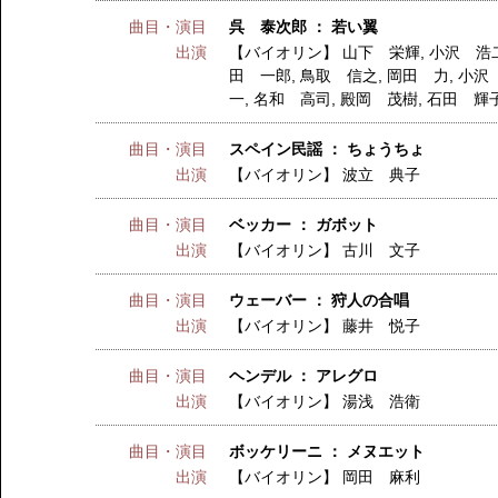
曲目・演目
呉 泰次郎 ： 若い翼
出演
【バイオリン】
山下 栄輝
,
小沢 浩
田 一郎
,
鳥取 信之
,
岡田 力
,
小沢
一
,
名和 高司
,
殿岡 茂樹
,
石田 輝
曲目・演目
スペイン民謡 ： ちょうちょ
出演
【バイオリン】
波立 典子
曲目・演目
ベッカー ： ガボット
出演
【バイオリン】
古川 文子
曲目・演目
ウェーバー ： 狩人の合唱
出演
【バイオリン】
藤井 悦子
曲目・演目
ヘンデル ： アレグロ
出演
【バイオリン】
湯浅 浩衛
曲目・演目
ボッケリーニ ： メヌエット
出演
【バイオリン】
岡田 麻利