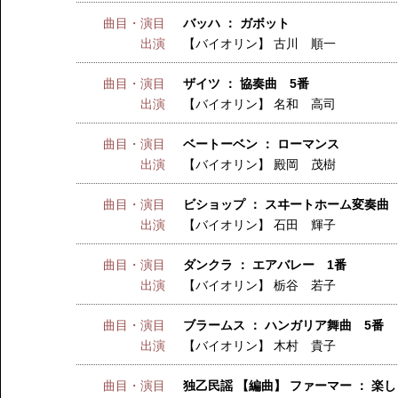
曲目・演目
バッハ ： ガボット
出演
【バイオリン】
古川 順一
曲目・演目
ザイツ ： 協奏曲 5番
出演
【バイオリン】
名和 高司
曲目・演目
ベートーベン ： ローマンス
出演
【バイオリン】
殿岡 茂樹
曲目・演目
ビショップ ： スヰートホーム変奏曲
出演
【バイオリン】
石田 輝子
曲目・演目
ダンクラ ： エアバレー 1番
出演
【バイオリン】
栃谷 若子
曲目・演目
ブラームス ： ハンガリア舞曲 5番
出演
【バイオリン】
木村 貴子
曲目・演目
独乙民謡 【編曲】 ファーマー ： 楽