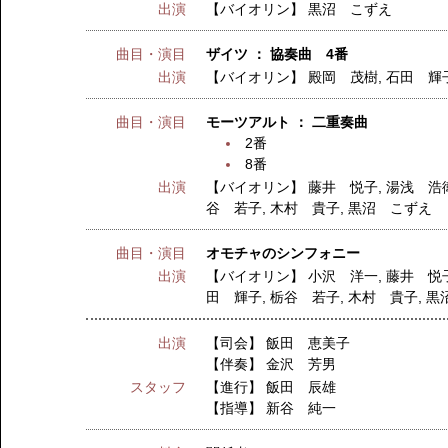
出演
【バイオリン】
黒沼 こずえ
曲目・演目
ザイツ ： 協奏曲 4番
出演
【バイオリン】
殿岡 茂樹
,
石田 輝
曲目・演目
モーツアルト ： 二重奏曲
2番
8番
出演
【バイオリン】
藤井 悦子
,
湯浅 浩
谷 若子
,
木村 貴子
,
黒沼 こずえ
曲目・演目
オモチャのシンフォニー
出演
【バイオリン】
小沢 洋一
,
藤井 悦
田 輝子
,
栃谷 若子
,
木村 貴子
,
黒
出演
【司会】
飯田 恵美子
【伴奏】
金沢 芳男
スタッフ
【進行】
飯田 辰雄
【指導】
新谷 純一