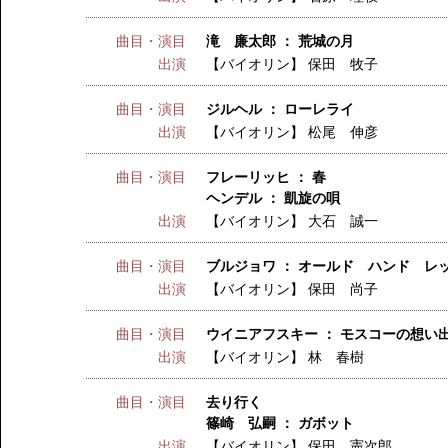
曲目・演目
滝 廉太郎 ： 荒城の月
出演
【バイオリン】
保田 牧子
曲目・演目
ジルヘル ： ローレライ
出演
【バイオリン】
松尾 伸彦
曲目・演目
フレーリッヒ ： 春
ヘンデル ： 凱旋の唄
出演
【バイオリン】
大石 誠一
曲目・演目
ブルジョワ ： オールド ハンド レ
出演
【バイオリン】
保田 尚子
曲目・演目
ウイニアフスキー ： モスコーの想い
出演
【バイオリン】
林 春樹
曲目・演目
去り行く
篠崎 弘嗣 ： ガボット
出演
【バイオリン】
保田 憲次郎