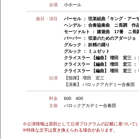
会場
小ホール
曲目・演目
パーセル ： 弦楽組曲「キング・アー
ヘンデル ： 合奏協奏曲 ニ長調 作品
モーツァルト ： 嬉遊曲 17番 ニ長調
バーバー ： 弦楽のためのアダージョ 
グルック ： 妖精の踊り
グルック ： ミュゼット
クライスラー 【編曲】 増田 宏三 ：
クライスラー 【編曲】 増田 宏三 ：
クライスラー 【編曲】 増田 宏三 ：
出演
【指揮】
増田 宏三
【演奏】
バロックアカデミー合奏団
料金
600 400
主催
バロックアカデミー合奏団
※公演情報は原則として公演プログラムの記載に基づいて
※特殊な文字は置き換えられる場合があります。