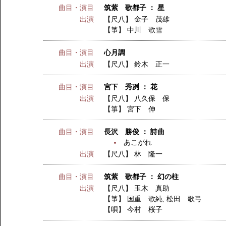
曲目・演目
筑紫 歌都子 ： 星
出演
【尺八】
金子 茂雄
【箏】
中川 歌雪
曲目・演目
心月調
出演
【尺八】
鈴木 正一
曲目・演目
宮下 秀冽 ： 花
出演
【尺八】
八久保 保
【箏】
宮下 伸
曲目・演目
長沢 勝俊 ： 詩曲
あこがれ
出演
【尺八】
林 隆一
曲目・演目
筑紫 歌都子 ： 幻の柱
出演
【尺八】
玉木 真助
【箏】
国重 歌純
,
松田 歌弓
【唄】
今村 桜子