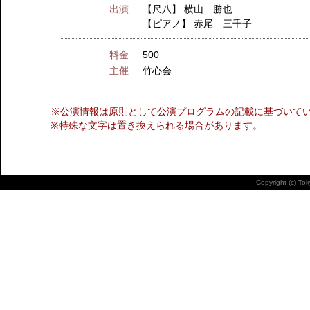
出演
【尺八】
横山 勝也
【ピアノ】
赤尾 三千子
料金
500
主催
竹心会
※公演情報は原則として公演プログラムの記載に基づいて
※特殊な文字は置き換えられる場合があります。
Copyright (c) To