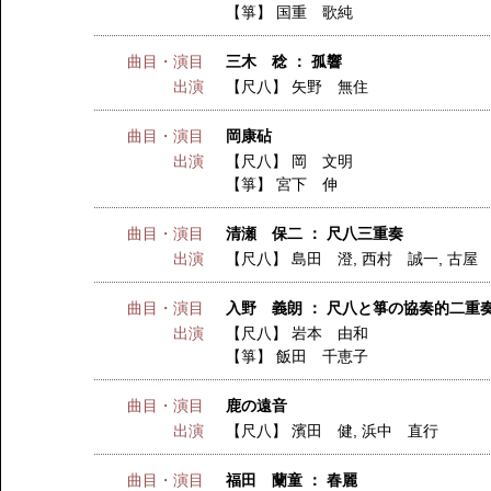
【箏】
国重 歌純
曲目・演目
三木 稔 ： 孤響
出演
【尺八】
矢野 無住
曲目・演目
岡康砧
出演
【尺八】
岡 文明
【箏】
宮下 伸
曲目・演目
清瀬 保二 ： 尺八三重奏
出演
【尺八】
島田 澄
,
西村 誠一
,
古屋
曲目・演目
入野 義朗 ： 尺八と箏の協奏的二重
出演
【尺八】
岩本 由和
【箏】
飯田 千恵子
曲目・演目
鹿の遠音
出演
【尺八】
濱田 健
,
浜中 直行
曲目・演目
福田 蘭童 ： 春麗