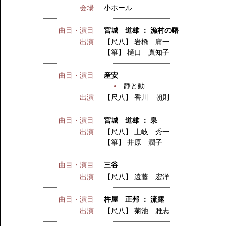
会場
小ホール
曲目・演目
宮城 道雄 ： 漁村の曙
出演
【尺八】
岩橋 庸一
【箏】
樋口 真知子
曲目・演目
産安
静と動
出演
【尺八】
香川 朝則
曲目・演目
宮城 道雄 ： 泉
出演
【尺八】
土岐 秀一
【箏】
井原 潤子
曲目・演目
三谷
出演
【尺八】
遠藤 宏洋
曲目・演目
杵屋 正邦 ： 流露
出演
【尺八】
菊池 雅志