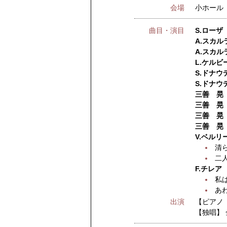
会場
小ホール
曲目・演目
S.ローザ
A.スカル
A.スカル
L.ケルビ
S.ドナウ
S.ドナウ
三善 晃 
三善 晃 
三善 晃 
三善 晃 
V.ベルリ
清
二
F.チレア
私
あ
出演
【ピアノ
【独唱】