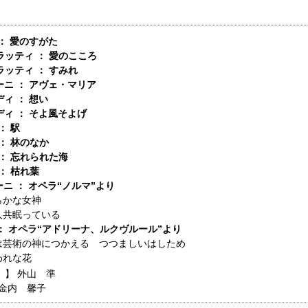
 ： 愛のすがた
ラッティ ： 愛のこころ
ラッティ ： すみれ
ーニ ： アヴェ・マリア
ディ ： 想い
ディ ： そよ風そよげ
： 駅
： 林のなか
： 忘れられた海
： 枯れ葉
ーニ ： オペラ“ノルマ”より
らかな女神
人共眠っている
 ： オペラ“アドリーナ、ルクヴルール”より
は芸術の神につかえる つつましいはしため
われな花
 】
外山 準
金内 馨子