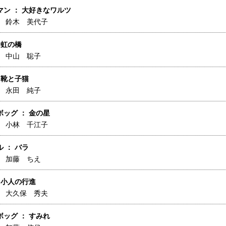
マン ： 大好きなワルツ
】
鈴木 美代子
 虹の橋
】
中山 聡子
 靴と子猫
】
永田 純子
ッグ ： 金の星
】
小林 千江子
 ： バラ
】
加藤 ちえ
 小人の行進
】
大久保 秀夫
ッグ ： すみれ