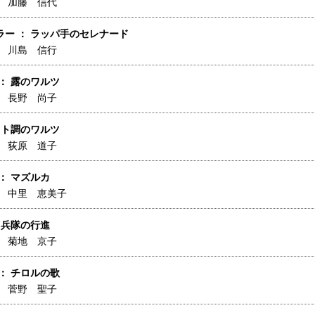
】
加藤 信代
ラー ： ラッパ手のセレナード
】
川島 信行
： 露のワルツ
】
長野 尚子
 ト調のワルツ
】
荻原 道子
： マズルカ
】
中里 恵美子
 兵隊の行進
】
菊地 京子
： チロルの歌
】
菅野 聖子