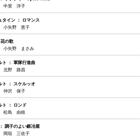
】
中里 洋子
タイン ： ロマンス
】
小矢野 恵子
 花の歌
】
小矢野 まさみ
ト ： 軍隊行進曲
】
北野 路昌
ト ： スケルッオ
】
仲沢 保子
ト ： ロンド
】
松島 由枝
： 調子のよい鍛冶屋
】
岡垣 三佐子