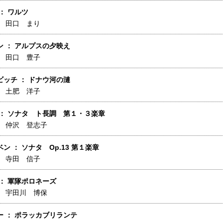
： ワルツ
】
田口 まり
ン ： アルプスの夕映え
】
田口 豊子
ビッチ ： ドナウ河の漣
】
土肥 洋子
 ： ソナタ ト長調 第１・３楽章
】
仲沢 登志子
ン ： ソナタ Op.13 第１楽章
】
寺田 信子
： 軍隊ポロネーズ
】
宇田川 博保
ー ： ポラッカブリランテ