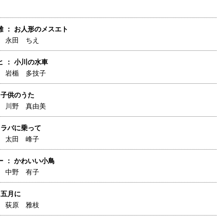
雄 ： お人形のメスエト
】
永田 ちえ
 ： 小川の水車
】
岩楯 多技子
 子供のうた
】
川野 真由美
 ラバに乗って
】
太田 峰子
 ： かわいい小鳥
】
中野 有子
 五月に
】
荻原 雅枝