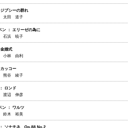
 ジプシーの群れ
】
太田 道子
ベン ： エリーゼの為に
】
石浜 暁子
 金婚式
】
小林 由利
 カッコー
】
熊谷 綾子
： ロンド
】
渡辺 伸彦
ン ： ワルツ
】
鈴木 裕美
 ソナチネ Op.88 No.2