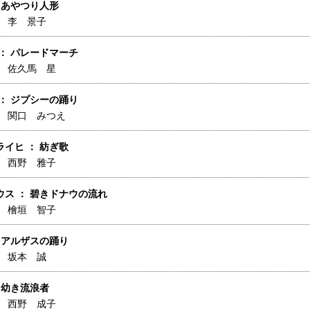
 あやつり人形
】
李 景子
： パレードマーチ
】
佐久馬 星
： ジプシーの踊り
】
関口 みつえ
イヒ ： 紡ぎ歌
】
西野 雅子
ウス ： 碧きドナウの流れ
】
檜垣 智子
 アルザスの踊り
】
坂本 誠
 幼き流浪者
】
西野 成子