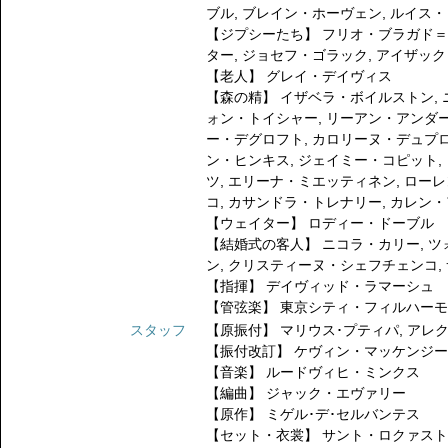
ブル
,
ブレイン・ホーヴェン
,
ルイス・
【ジプシーたち】
フリオ・ブラガド
ター
,
ジョセフ・ゴラック
,
アイザック
【老人】
グレイ・デイヴィス
【森の精】
イザベラ・ボイルストン
,
ォン・トイシャー
,
リーアン・アンダ
ー・デグロフト
,
カロリーヌ・デュプ
ン・ヒンキス
,
ジェイミー・コピット
,
ツ
,
エリーナ・ミエッティネン
,
ローレ
コ
,
カサンドラ・トレナリー
,
カレン・
【ウェイター】
ロディー・ドーブル
【結婚式の客人】
ニコラ・カリー
,
ツ
ン
,
クリスティーヌ・シェフチェンコ
,
【指揮】
デイヴィッド・ラマーシュ
【管弦楽】
東京シティ・フィルハー
スタッフ
【原振付】
マリウス･プティパ
,
アレ
【振付改訂】
ケヴィン・マッケンジ
【音楽】
ルードヴィヒ・ミンクス
【編曲】
ジャック・エヴァリー
【原作】
ミゲル･デ･セルバンテス
【セット・衣裳】
サント・ロクァス