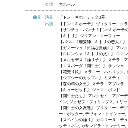
会場
大ホール
曲目・演目
「ドン・キホーテ」全3幕
出演
【ドン・キホーテ】
ヴィタリー・ク
【サンチョ・パンサ〔ドン･キホーテ
【キトリ】
ジリアン・マーフィー
【バジル〔理髪師、キトリの恋人〕
【ガマーシュ〔裕福な貴族〕】
アレ
【ロレンツォ〔キトリの父〕】
ロマ
【メルセデス〔踊り子〕】
ステラ・
【エスパーダ〔闘牛士）】
サッシャ
【花売り娘】
メラニー・ハムリック
,
【ジプシーのカップル】
ミスティ・
【森の精の女王】
ステラ・アブレラ
【キューピッド】
ジェマ・ボンド
【闘牛士たち】
アレクセイ・アグー
イン
,
ジョゼフ・フィリップス
,
エリッ
【闘牛士の女友達】
ブリタニー・デ
ー・ポッター
,
デヴォン・トイシャー
,
【スペインの踊り】
カロリーヌ・デ
ッティネン
,
カサンドラ・トレナリー
,