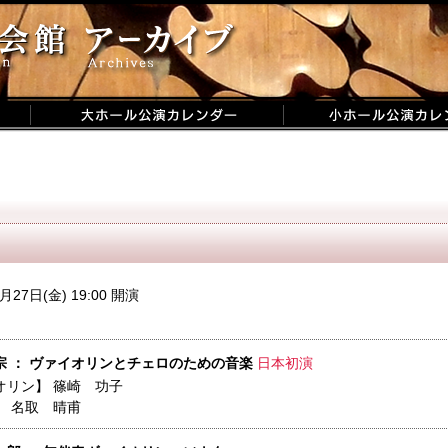
月27日(金) 19:00 開演
宗 ： ヴァイオリンとチェロのための音楽
日本初演
オリン】
篠崎 功子
】
名取 晴甫