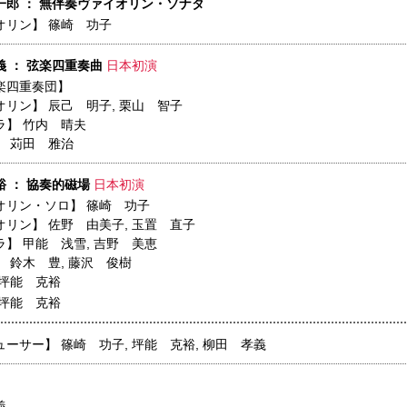
一郎 ： 無伴奏ヴァイオリン・ソナタ
オリン】
篠崎 功子
義 ： 弦楽四重奏曲
日本初演
楽四重奏団】
オリン】
辰己 明子
,
栗山 智子
ラ】
竹内 晴夫
】
苅田 雅治
裕 ： 協奏的磁場
日本初演
オリン・ソロ】
篠崎 功子
オリン】
佐野 由美子
,
玉置 直子
ラ】
甲能 浅雪
,
吉野 美恵
】
鈴木 豊
,
藤沢 俊樹
坪能 克裕
坪能 克裕
ューサー】
篠崎 功子
,
坪能 克裕
,
柳田 孝義
義