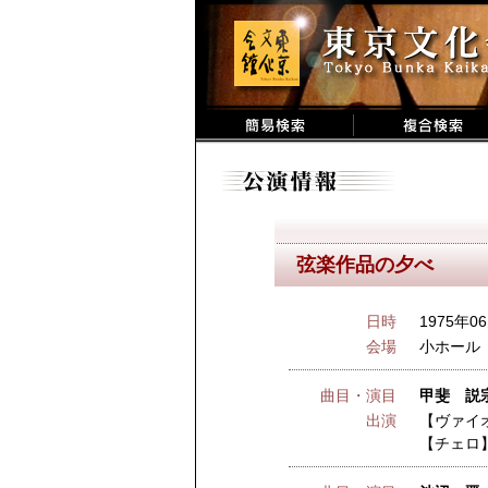
弦楽作品の夕べ
日時
1975年06
会場
小ホール
曲目・演目
甲斐 説
出演
【ヴァイ
【チェロ