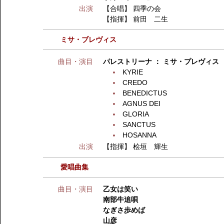
出演
【合唱】
四季の会
【指揮】
前田 二生
ミサ・ブレヴィス
曲目・演目
パレストリーナ ： ミサ・プレヴィス
KYRIE
CREDO
BENEDICTUS
AGNUS DEI
GLORIA
SANCTUS
HOSANNA
出演
【指揮】
桧垣 輝生
愛唱曲集
曲目・演目
乙女は笑い
南部牛追唄
なぎさ歩めば
山彦