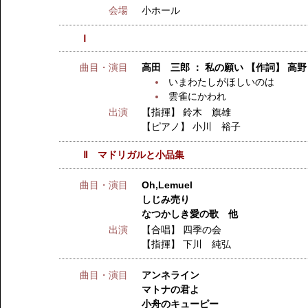
会場
小ホール
Ⅰ
曲目・演目
高田 三郎 ： 私の願い 【作詞】 高
いまわたしがほしいのは
雲雀にかわれ
出演
【指揮】
鈴木 旗雄
【ピアノ】
小川 裕子
Ⅱ マドリガルと小品集
曲目・演目
Oh,Lemuel
しじみ売り
なつかしき愛の歌 他
出演
【合唱】
四季の会
【指揮】
下川 純弘
曲目・演目
アンネライン
マトナの君よ
小舟のキューピー