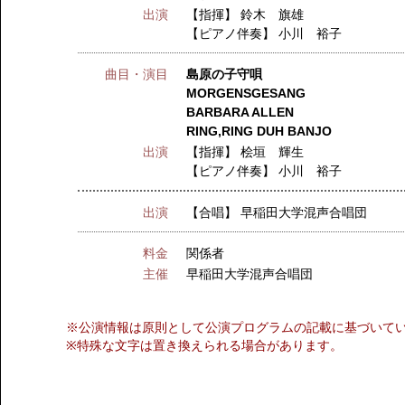
出演
【指揮】
鈴木 旗雄
【ピアノ伴奏】
小川 裕子
曲目・演目
島原の子守唄
MORGENSGESANG
BARBARA ALLEN
RING,RING DUH BANJO
出演
【指揮】
桧垣 輝生
【ピアノ伴奏】
小川 裕子
出演
【合唱】
早稲田大学混声合唱団
料金
関係者
主催
早稲田大学混声合唱団
※公演情報は原則として公演プログラムの記載に基づいて
※特殊な文字は置き換えられる場合があります。