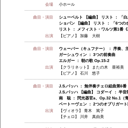
会場
小ホール
曲目・演目
シューベルト 【編曲】 リスト ： 「白鳥
ショパン 【編曲】 リスト ： 「6つのポ
リスト ： メフィスト・ワルツ第1番《村
出演
【ピアノ】
加藤 大樹
曲目・演目
ウェーバー（キュフナー） ： 序奏、
ガーシュウィン ： 3つの前奏曲
エルガー ： 朝の歌 Op.15-2
出演
【クラリネット】
またの木 亜裕美
【ピアノ】
石川 悠子
曲目・演目
J.S.バッハ ： 無伴奏チェロ組曲第6番
J.S.バッハ 【編曲】 コダーイ ： 
南 聡 ： 閃光器官a、Op.32 No.1（
ベートーヴェン ： 2つのオブリガート
出演
【ヴィオラ】
青木 篤子
【チェロ】
川井 真由美