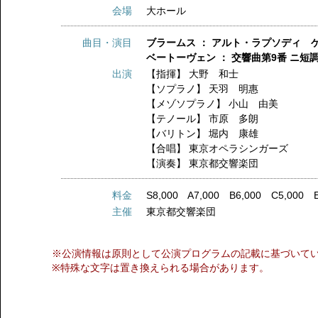
会場
大ホール
曲目・演目
ブラームス ： アルト・ラプソディ 
ベートーヴェン ： 交響曲第9番 ニ短調
出演
【指揮】
大野 和士
【ソプラノ】
天羽 明惠
【メゾソプラノ】
小山 由美
【テノール】
市原 多朗
【バリトン】
堀内 康雄
【合唱】
東京オペラシンガーズ
【演奏】
東京都交響楽団
料金
S8,000 A7,000 B6,000 C5,000 E
主催
東京都交響楽団
※公演情報は原則として公演プログラムの記載に基づいて
※特殊な文字は置き換えられる場合があります。