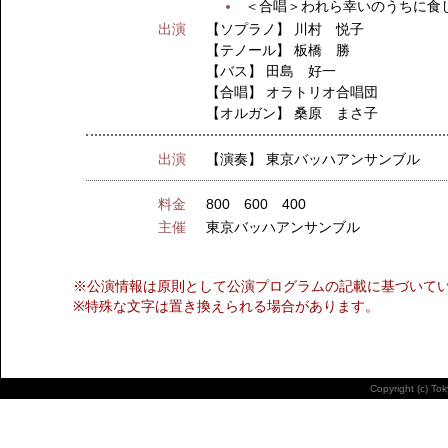
＜合唱＞われら幸いのうちに食
出演
【ソプラノ】
川村 悦子
【テノール】
板橋 勝
【バス】
田島 好一
【合唱】
オラトリオ合唱団
【オルガン】
桑原 まさ子
出演
【演奏】
東京バッハアンサンブル
料金
800 600 400
主催
東京バッハアンサンブル
※公演情報は原則として公演プログラムの記載に基づいて
※特殊な文字は置き換えられる場合があります。
Copyright (c) To