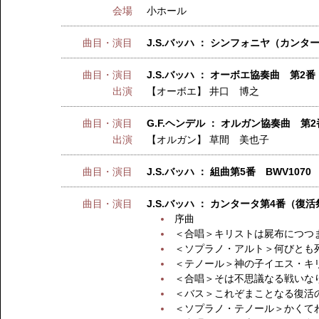
会場
小ホール
曲目・演目
J.S.バッハ ： シンフォニヤ（カンター
曲目・演目
J.S.バッハ ： オーボエ協奏曲 第2番
出演
【オーボエ】
井口 博之
曲目・演目
G.F.ヘンデル ： オルガン協奏曲 第2
出演
【オルガン】
草間 美也子
曲目・演目
J.S.バッハ ： 組曲第5番 BWV1070
曲目・演目
J.S.バッハ ： カンタータ第4番（
序曲
＜合唱＞キリストは屍布につつ
＜ソプラノ・アルト＞何びとも
＜テノール＞神の子イエス・キ
＜合唱＞そは不思議なる戦いな
＜バス＞これぞまことなる復活
＜ソプラノ・テノール＞かくて