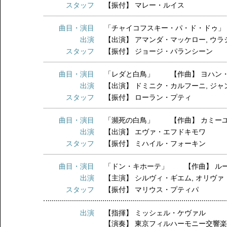
スタッフ
【振付】
マレー・ルイス
曲目・演目
「チャイコフスキー・パ・ド・ドゥ」
出演
【出演】
アマンダ・マッケロー
,
ウラ
スタッフ
【振付】
ジョージ・パランシーン
曲目・演目
「レダと白鳥」 【作曲】 ヨハン
出演
【出演】
ドミニク・カルフーニ
,
ジャ
スタッフ
【振付】
ローラン・プティ
曲目・演目
「瀕死の白鳥」 【作曲】 カミー
出演
【出演】
エヴァ・エフドキモワ
スタッフ
【振付】
ミハイル・フォーキン
曲目・演目
「ドン・キホーテ」 【作曲】 ル
出演
【主演】
シルヴィ・ギエム
,
オリヴァ
スタッフ
【振付】
マリウス・プティパ
出演
【指揮】
ミッシェル・ケヴァル
【演奏】
東京フィルハーモニー交響