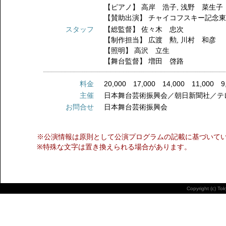
【ピアノ】
高岸 浩子
,
浅野 菜生子
【賛助出演】
チャイコフスキー記念
スタッフ
【総監督】
佐々木 忠次
【制作担当】
広渡 勲
,
川村 和彦
【照明】
高沢 立生
【舞台監督】
増田 啓路
料金
20,000 17,000 14,000 11,000 9
主催
日本舞台芸術振興会／朝日新聞社／テ
お問合せ
日本舞台芸術振興会
※公演情報は原則として公演プログラムの記載に基づいて
※特殊な文字は置き換えられる場合があります。
Copyright (c) To