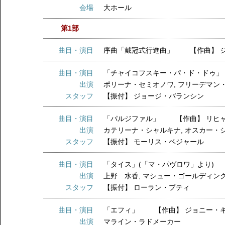
会場
大ホール
第1部
曲目・演目
序曲「戴冠式行進曲」 【作曲】 
曲目・演目
「チャイコフスキー・パ・ド・ドゥ」
出演
ポリーナ・セミオノワ
,
フリーデマン
スタッフ
【振付】
ジョージ・バランシン
曲目・演目
「パルジファル」 【作曲】 リヒ
出演
カテリーナ・シャルキナ
,
オスカー・
スタッフ
【振付】
モーリス・ベジャール
曲目・演目
「タイス」(「マ・パヴロワ」より)
出演
上野 水香
,
マシュー・ゴールディン
スタッフ
【振付】
ローラン・プティ
曲目・演目
「エフィ」 【作曲】 ジョニー・
出演
マライン・ラドメーカー