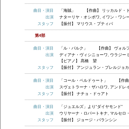
曲目・演目
「海賊」 【作曲】 リッカルド・
出演
ナターリヤ・オシポワ
,
イワン・ワシ
スタッフ
【振付】
マリウス・プティパ
第4部
曲目・演目
「ル・パルク」 【作曲】 ヴォルフ
出演
ディアナ・ヴィシニョーワ
,
ウラジー
【ピアノ】
髙橋 望
スタッフ
【振付】
アンジュラン・プレルジョ
曲目・演目
「コール・ペルドゥート」 【作曲
出演
スヴェトラーナ・ザハロワ
,
アンドレ
スタッフ
【振付】
ナチョ・ドゥアト
曲目・演目
「ジュエルズ」より“ダイヤモンド” 
出演
ウリヤーナ・ロパートキナ
,
マルセロ
スタッフ
【振付】
ジョージ・バランシン