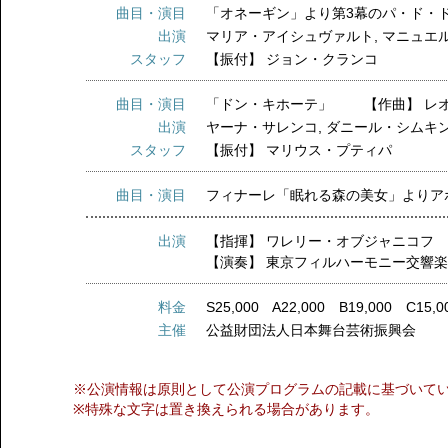
曲目・演目
「オネーギン」より第3幕のパ・ド・
出演
マリア・アイシュヴァルト
,
マニュエ
スタッフ
【振付】
ジョン・クランコ
曲目・演目
「ドン・キホーテ」 【作曲】 レ
出演
ヤーナ・サレンコ
,
ダニール・シムキ
スタッフ
【振付】
マリウス・プティパ
曲目・演目
フィナーレ「眠れる森の美女」よりア
出演
【指揮】
ワレリー・オブジャニコフ
【演奏】
東京フィルハーモニー交響
料金
S25,000 A22,000 B19,000 C15
主催
公益財団法人日本舞台芸術振興会
※公演情報は原則として公演プログラムの記載に基づいて
※特殊な文字は置き換えられる場合があります。