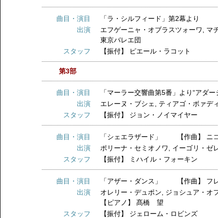
曲目・演目
「ラ・シルフィード」第2幕より 【
出演
エフゲーニャ・オブラスツォーワ
,
マ
東京バレエ団
スタッフ
【振付】
ピエール・ラコット
第3部
曲目・演目
「マーラー交響曲第5番」より“アダ
出演
エレーヌ・ブシェ
,
ティアゴ・ボァデ
スタッフ
【振付】
ジョン・ノイマイヤー
曲目・演目
「シェエラザード」 【作曲】 ニ
出演
ポリーナ・セミオノワ
,
イーゴリ・ゼ
スタッフ
【振付】
ミハイル・フォーキン
曲目・演目
「アザー・ダンス」 【作曲】 フ
出演
オレリー・デュポン
,
ジョシュア・オ
【ピアノ】
髙橋 望
スタッフ
【振付】
ジェローム・ロビンズ