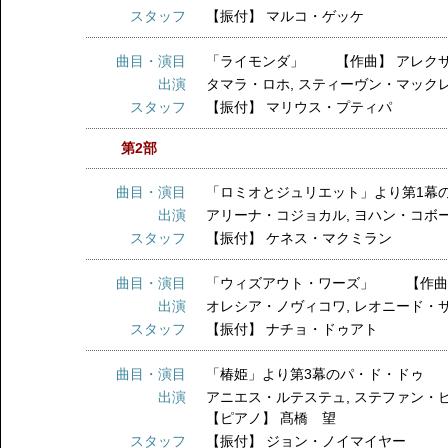
スタッフ
【振付】
マルコ・ゲッケ
曲目・演目
「ライモンダ」 【作曲】 アレク
出演
タマラ・ロホ
,
スティーヴン・マック
スタッフ
【振付】
マリウス・プティパ
第2部
曲目・演目
「ロミオとジュリエット」より第1幕
出演
アリーナ・コジョカル
,
ヨハン・コボ
スタッフ
【振付】
ケネス・マクミラン
曲目・演目
「ウィズアウト・ワーズ」 【作曲
出演
オレシア・ノヴィコワ
,
レオニード・
スタッフ
【振付】
ナチョ・ドゥアト
曲目・演目
「椿姫」より第3幕のパ・ド・ドゥ 
出演
アニエス・ルテステュ
,
ステファン・
【ピアノ】
髙橋 望
スタッフ
【振付】
ジョン・ノイマイヤー