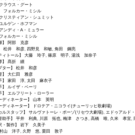
クラウス・グート
】
フォルカー・ミシル
クリスティアン・シュミット
ユルゲン・ホフマン
アンディ・A・ミュラー
フォルカー・ミシル
揮】
阿部 克彦
】
松井 和彦
,
四野見 和敏
,
角田 鋼亮
ティトール】
大藤 玲子
,
篠原 明子
,
湯浅 加奈子
導】
髙折 續
プター】
松井 和彦
督】
大仁田 雅彦
手】
家田 淳
,
太田 麻衣子
手】
ルイザ・ベーリ
手】
エルフリート・ローラー
ーディネーター】
山本 英明
ーディネーター】
ドロテア・ニコライ(チューリッヒ歌劇場)
カルスタッフ】
サルヴァトーレ・ポーゾ(リセウ大劇場)
,
エドゥアルド・
督助手】
平井 利典
,
川原 拓也
,
梅津 さつき
,
高橋 唯
,
久米 孝宜
,
訳・製作】
岩下 久美子
村山 洋子
,
久野 悠
,
栗田 敦子