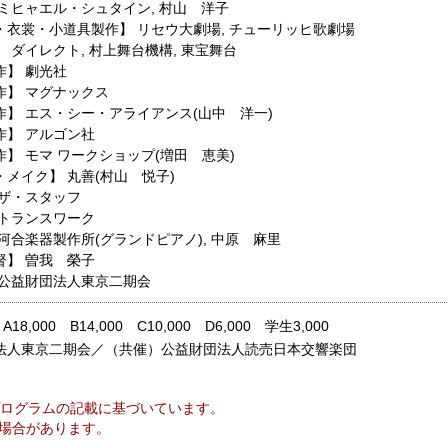
ミヒャエル・シュタイン
,
村山 洋子
・衣裳・小道具製作】
リセウ大劇場
,
チューリッヒ歌劇場
】
ダイレクト
,
村上舞台機構
,
東宝舞台
作】
劇光社
作】
マグナックス
作】
エス・シー・アライアンス(山中 洋一)
作】
アルゴン社
作】
モマ ワークショップ(増田 恵美)
・メイク】
丸善(村山 悦子)
ザ・スタッフ
トランスワーク
河合楽器製作所(グランドピアノ)
,
中原 麻里
督】
曽我 榮子
公益財団法人東京二期会
 A18,000 B14,000 C10,000 D6,000 学生3,000
法人東京二期会／（共催）公益財団法人読売日本交響楽団
ログラムの記載に基づいています。
場合があります。