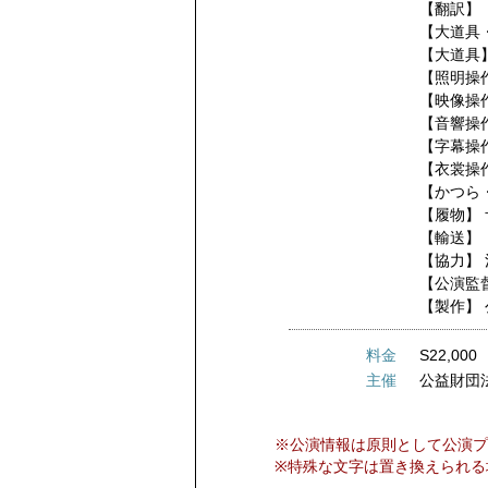
【翻訳】
【大道具
【大道具
【照明操
【映像操
【音響操
【字幕操
【衣裳操
【かつら
【履物】
【輸送】
【協力】
【公演監
【製作】
料金
S22,000
主催
公益財団
※公演情報は原則として公演プ
※特殊な文字は置き換えられる