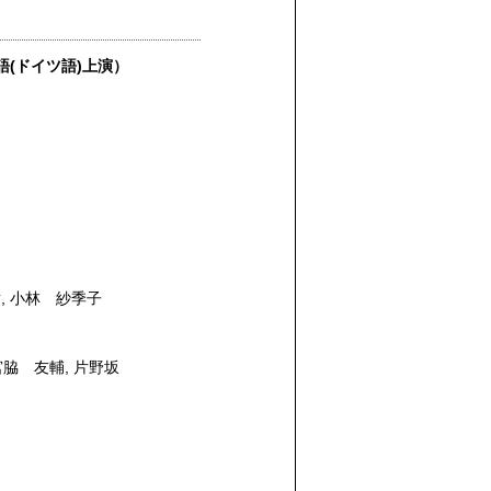
(ドイツ語)上演）
樹
,
小林 紗季子
宮脇 友輔
,
片野坂