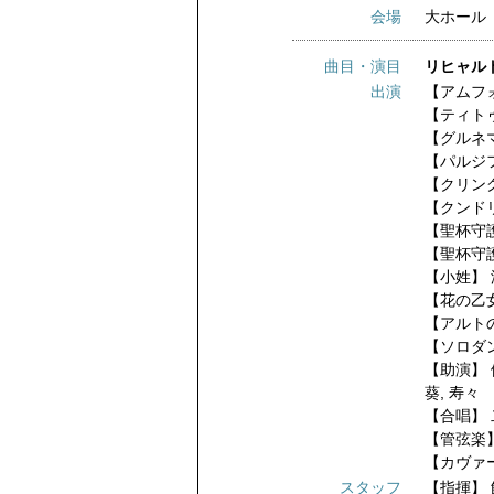
会場
大ホール
曲目・演目
リヒャル
出演
【アムフ
【ティト
【グルネ
【パルジ
【クリン
【クンド
【聖杯守
【聖杯守
【小姓】
【花の乙
【アルト
【ソロダ
【助演】
葵
,
寿々
【合唱】
【管弦楽
【カヴァ
スタッフ
【指揮】