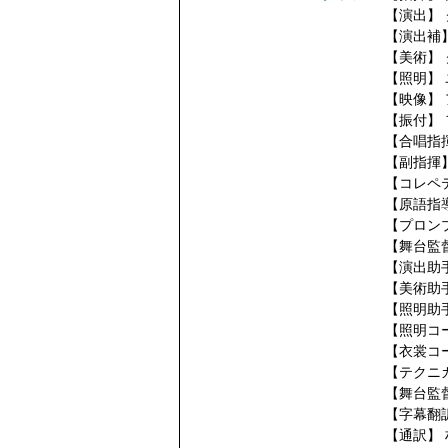
【演出】
【演出補
【美術】
【照明】
【映像】
【振付】
【合唱指
【副指揮
【コレペ
【原語指
【プロン
【舞台監
【演出助
【美術助
【照明助
【照明コ
【衣裳コ
【テクニ
【舞台監
【字幕翻
【通訳】