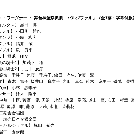
ト・ワーグナー ： 舞台神聖祭典劇「パルジファル」（全3幕・字幕付原語
ォルタス】
黒田 博
ゥレル】
小田川 哲也
マンツ】
小鉄 和広
ファル】
福井 敬
グゾル】
泉 良平
リ】
橋爪 ゆか
護の騎士1】
加茂下 稔
護の騎士2】
北川 辰彦
渡海 千津子
,
遠藤 千寿子
,
森田 有生
,
伊藤 潤
女】
青木 雪子
,
坂井田 真実子
,
岩田 真奈
,
鈴木 麻里子
,
磯地 美
の声】
小林 紗季子
ンサー】
鈴木 陽平
伊敷 圭悟
,
菅野 優
,
黒沢 次郎
,
柴原 喬亮
,
道山 賢
,
安田 祥章
,
 翠
,
原澤 唯
,
藤原 明莉
,
水瀬 茉莉花
二期会合唱団
】
読売日本交響楽団
ー パルジファル】
塚田 裕之
飯守 泰次郎