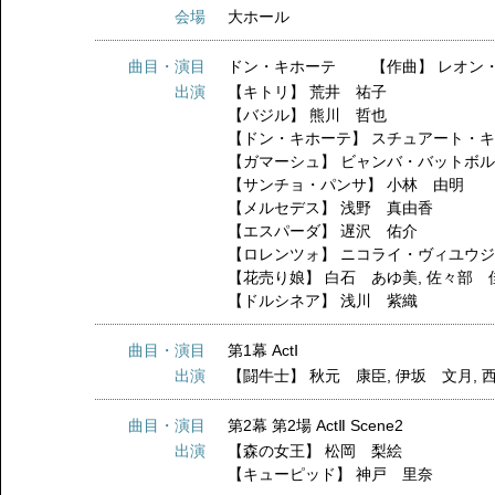
会場
大ホール
曲目・演目
ドン・キホーテ 【作曲】 レオン
出演
【キトリ】
荒井 祐子
【バジル】
熊川 哲也
【ドン・キホーテ】
スチュアート・
【ガマーシュ】
ビャンバ・バットボ
【サンチョ・パンサ】
小林 由明
【メルセデス】
浅野 真由香
【エスパーダ】
遅沢 佑介
【ロレンツォ】
ニコライ・ヴィユウ
【花売り娘】
白石 あゆ美
,
佐々部 
【ドルシネア】
浅川 紫織
曲目・演目
第1幕 ActⅠ
出演
【闘牛士】
秋元 康臣
,
伊坂 文月
,
曲目・演目
第2幕 第2場 ActⅡ Scene2
出演
【森の女王】
松岡 梨絵
【キューピッド】
神戸 里奈