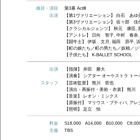
曲目・演目
第3幕 ActⅢ
出演
【第1ヴァリエーション】
白石 あゆ
【第3ヴァリエーション】
佐々部 佳
【クラシカルジェンツ】
秋元 康臣
,
【アントレ】
日向 智子
,
中村 春奈
【闘牛士】
伊坂 文月
,
福田 昴平
,
【町の娘たち／町の男たち／妖精／ジ
【子供たち】
K-BALLET SCHOOL
出演
【指揮】
井田 勝大
【演奏】
シアター オーケストラ トー
スタッフ
【芸術監督】
熊川 哲也
【演出・再振付・美術・衣裳】
熊川
【音楽】
レオン・ミンクス
【原振付】
マリウス・プティパ
,
アレ
【照明】
足立 恒
料金
S18,000 A14,000 B10,000 C8,00
主催
TBS