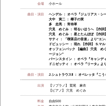
会場
小ホール
曲目・演目
ヘンデル ： オペラ『ジュリアス・シ
大中 寅二 ： 椰子の実
多 忠亮 ： 宵待草
穴見 めぐみ ： 明るいほうへ 【作詞
穴見 めぐみ ： 星とたんぽぽ 【作詞
サティ ： 「喫茶店の音楽」より“エン
ドビュッシー ： 現れ 【作詞】 S.マ
オッフェンバック 【編曲】 穴見 め
ージョン”
バーンスタイン ： オペラ『キャンデ
ドニゼッティ ： オペラ『リータ』よ
曲目・演目
J.シュトラウスⅡ ： オペレッタ『
出演
【ソプラノ】
鷲尾 麻衣
【ピアノ】
穴見 めぐみ
料金
自由500