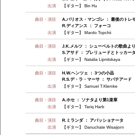
出演
【ギター】
Bin Hu
曲目・演目
A.バリオス・マンゴレ ： 最後のトレ
R.ディアンス ： フォーコ
出演
【ギター】
Mardo Topchii
曲目・演目
J.K.メルツ ： シューベルトの歌曲よ
S.アサド ： プレリュードとトッカー
出演
【ギター】
Natalia Lipnitskaya
曲目・演目
H.W.ヘンツェ ： 3つの小品
R.S.デ・ラ・マーサ ： サパテアード
出演
【ギター】
Samuel T.Klemke
曲目・演目
A.ホセ ： ソナタより第1楽章
出演
【ギター】
Tariq Harb
曲目・演目
R.ミランダ ： アパッショナータ
出演
【ギター】
Danuchate Wisaijorn