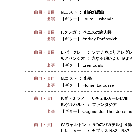
曲目・演目
N.コスト ： 劇的幻想曲
出演
【ギター】
Laura Husbands
曲目・演目
F.タレガ ： ベニスの謝肉祭
出演
【ギター】
Andrey Parfinovich
曲目・演目
L.バークレー ： ソナチネよりアレグレッ
V.アセンシオ ： 内なる想いより Ⅳよ
出演
【ギター】
Eren Sualp
曲目・演目
N.コスト ： 出発
出演
【ギター】
Florian Larousse
曲目・演目
F.ダ・ミラノ ： リチェルカーレLVIII
R.ゲルハルト ： ファンタジア
出演
【ギター】
Oegmundur Thor Johann
曲目・演目
W.ウォルトン ： 5つのバガテルより第
L.レニャーニ ： カプリス No2、No7、