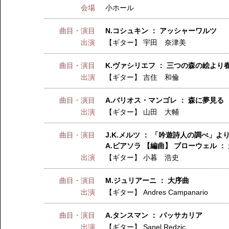
会場
小ホール
曲目・演目
N.コシュキン ： アッシャーワルツ
出演
【ギター】
宇田 奈津美
曲目・演目
K.ヴァシリエフ ： 三つの森の絵よ
出演
【ギター】
吉住 和倫
曲目・演目
A.バリオス・マンゴレ ： 森に夢見る
出演
【ギター】
山田 大輔
曲目・演目
J.K.メルツ ： 「吟遊詩人の調べ」よ
A.ピアソラ 【編曲】 ブローウェル ：
出演
【ギター】
小暮 浩史
曲目・演目
M.ジュリアーニ ： 大序曲
出演
【ギター】
Andres Campanario
曲目・演目
A.タンスマン ： パッサカリア
出演
【ギター】
Sanel Redzic