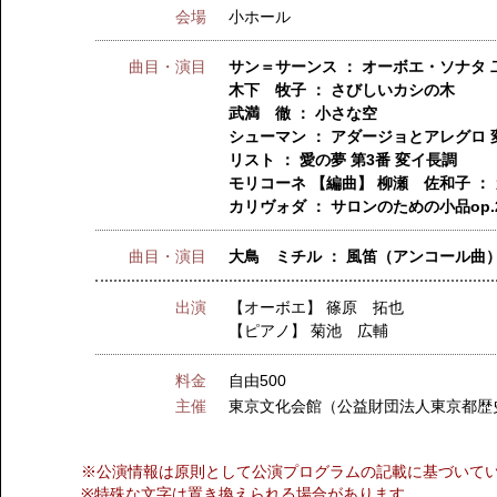
会場
小ホール
曲目・演目
サン＝サーンス ： オーボエ・ソナタ 二長
木下 牧子 ： さびしいカシの木
武満 徹 ： 小さな空
シューマン ： アダージョとアレグロ 変イ
リスト ： 愛の夢 第3番 変イ長調
モリコーネ 【編曲】 柳瀬 佐和子 ：
カリヴォダ ： サロンのための小品op.2
曲目・演目
大鳥 ミチル ： 風笛（アンコール曲
出演
【オーボエ】
篠原 拓也
【ピアノ】
菊池 広輔
料金
自由500
主催
東京文化会館（公益財団法人東京都歴
※公演情報は原則として公演プログラムの記載に基づいて
※特殊な文字は置き換えられる場合があります。