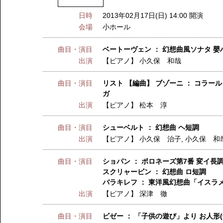
日時
2013年02月17日(日) 14:00 開演
会場
小ホール
曲目・演目
ベートーヴェン ： 幻想曲風ソナタ 
出演
【ピアノ】
小久保 和哉
曲目・演目
リスト 【編曲】 ブゾーニ ： コラ
ガ
出演
【ピアノ】
松本 淳
曲目・演目
シューベルト ： 幻想曲 ヘ短調
出演
【ピアノ】
小久保 治子
,
小久保 和
曲目・演目
ショパン ： ポロネーズ第7番 変イ長
スクリャービン ： 幻想曲 ロ短調
バラキレフ ： 東洋風幻想曲「イスラ
出演
【ピアノ】
深津 徹
曲目・演目
ビゼー ： 「子供の遊び」より お人形