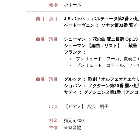
会場
小ホール
曲目・演目
J.S.バッハ ： パルティータ第2番 ハ短調
ベートーヴェン ： ソナタ第31番 変イ長調
曲目・演目
シューマン ： 花の曲 変ニ長調 Op.19
シューマン 【編曲：リスト】 ： 献呈
フランク ：
プレリュード、フーガ、変奏曲 O
プレリュード、コラール、フー
曲目・演目
グルック ： 歌劇「オルフェオとエウ
ショパン ： ノクターン第20番 嬰ハ
サティ ： グノシェンヌ第1番（アン
出演
【ピアノ】
宮沢 明子
料金
指定5,200
主催
東京音協